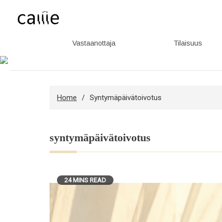
Vastaanottaja
Tilaisuus
Skip
to
content
Home
Syntymäpäivätoivotus
syntymäpäivätoivotus
24 MINS READ