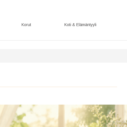
Korut
Koti & Elämäntyyli
Parhaat lahjaideat Suomessa