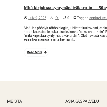
Mitä kirjoittaa syntymäpäiväkorttiin — 50 s
0
Tagged
July 9, 2026
Oli
onnittelutek
Moi! Jos päädyit tähän blogiin, juhlistat luultavasti jota
kortin kaukaiselle sukulaiselle, koska ”suku on tärkein”
”mitä kirjoittaa syntymäpäiväkorttiin”. Olet hyvissä käs
esiin iloa, naurua ja niitä hieman […]
Read More
MEISTÄ
ASIAKASPALVELU