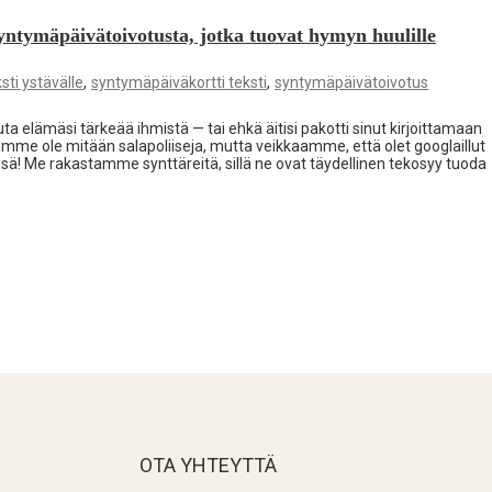
yntymäpäivätoivotusta, jotka tuovat hymyn huulille
,
,
sti ystävälle
syntymäpäiväkortti teksti
syntymäpäivätoivotus
kuta elämäsi tärkeää ihmistä — tai ehkä äitisi pakotti sinut kirjoittamaan
. Emme ole mitään salapoliiseja, mutta veikkaamme, että olet googlaillut
issä! Me rakastamme synttäreitä, sillä ne ovat täydellinen tekosyy tuoda
OTA YHTEYTTÄ