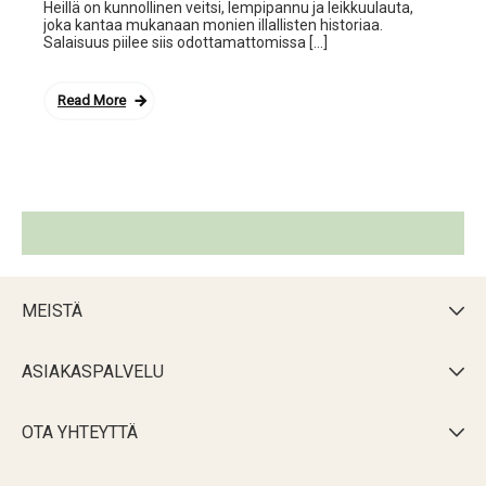
Heillä on kunnollinen veitsi, lempipannu ja leikkuulauta,
joka kantaa mukanaan monien illallisten historiaa.
Salaisuus piilee siis odottamattomissa […]
Read More
MEISTÄ

ASIAKASPALVELU

OTA YHTEYTTÄ
