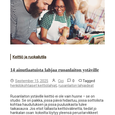
Keittiö ja ruokailutila
14 ainutlaatuista lahjaa ruoanlaiton ystäville
0
Tagged
September 15, 2025
Cici
,
henkilökohtaiset keittiölahjat
ruoanlaiton lahjaideat
Ruoanlaiton ystäville keittiö ei ole vain huone – se on
studio. Se on paikka, jossa päivä hidastuu, jossa soittolista
kohtaa haudutuksen ja jossa puulusikasta tulee
taikasauva. Jos etsit tällaista keittiövälinettä, tiedät jo
hankalan osan: kokeilta löytyy yleensä perustarvikkeet.