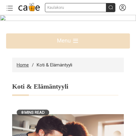


Kaulakoru
Skip
to
Parhaat lahjaideat Suomessa
content
Menu
Home
Koti & Elämäntyyli
Koti & Elämäntyyli
8 MINS READ