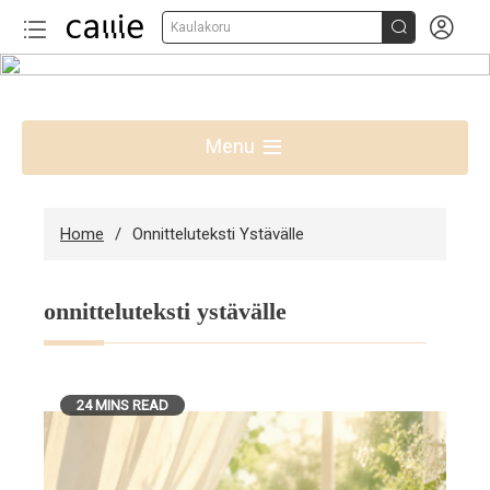


Kaulakoru
Skip
to
Parhaat lahjaideat Suomessa
content
Menu
Home
Onnitteluteksti Ystävälle
onnitteluteksti ystävälle
24 MINS READ