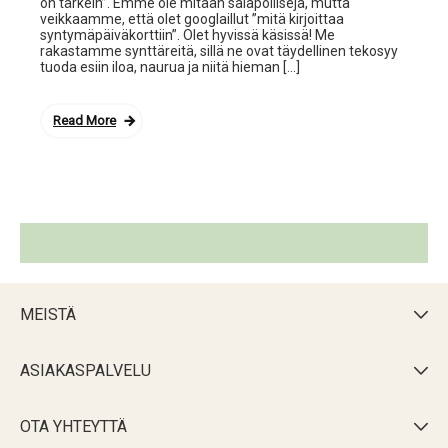
on tärkein”. Emme ole mitään salapoliiseja, mutta
veikkaamme, että olet googlaillut ”mitä kirjoittaa
syntymäpäiväkorttiin”. Olet hyvissä käsissä! Me
rakastamme synttäreitä, sillä ne ovat täydellinen tekosyy
tuoda esiin iloa, naurua ja niitä hieman […]
Read More
MEISTÄ

ASIAKASPALVELU

OTA YHTEYTTÄ
