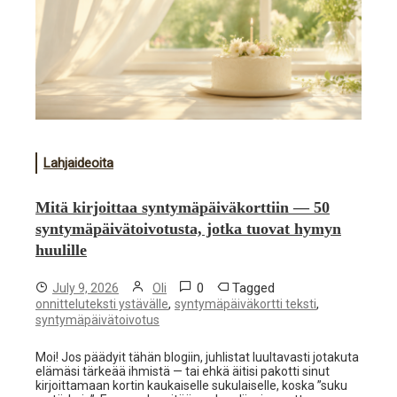
Lahjaideoita
Mitä kirjoittaa syntymäpäiväkorttiin — 50
syntymäpäivätoivotusta, jotka tuovat hymyn
huulille
0
Tagged
July 9, 2026
Oli
,
,
onnitteluteksti ystävälle
syntymäpäiväkortti teksti
syntymäpäivätoivotus
Moi! Jos päädyit tähän blogiin, juhlistat luultavasti jotakuta
elämäsi tärkeää ihmistä — tai ehkä äitisi pakotti sinut
kirjoittamaan kortin kaukaiselle sukulaiselle, koska ”suku