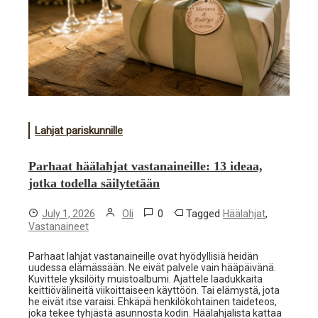
Lahjat pariskunnille
Parhaat häälahjat vastanaineille: 13 ideaa,
jotka todella säilytetään
0
Tagged
,
July 1, 2026
Oli
Häälahjat
Vastanaineet
Parhaat lahjat vastanaineille ovat hyödyllisiä heidän
uudessa elämässään. Ne eivät palvele vain hääpäivänä.
Kuvittele yksilöity muistoalbumi. Ajattele laadukkaita
keittiövälineitä viikoittaiseen käyttöön. Tai elämystä, jota
he eivät itse varaisi. Ehkäpä henkilökohtainen taideteos,
joka tekee tyhjästä asunnosta kodin. Häälahjalista kattaa