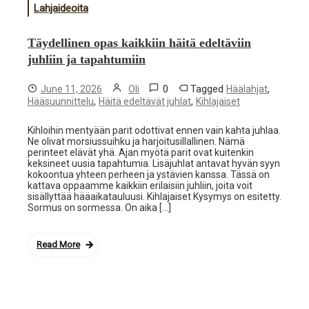
Lahjaideoita
Täydellinen opas kaikkiin häitä edeltäviin
juhliin ja tapahtumiin
0
Tagged
,
June 11, 2026
Oli
Häälahjat
,
,
Hääsuunnittelu
Häitä edeltävät juhlat
Kihlajaiset
Kihloihin mentyään parit odottivat ennen vain kahta juhlaa.
Ne olivat morsiussuihku ja harjoitusillallinen. Nämä
perinteet elävät yhä. Ajan myötä parit ovat kuitenkin
keksineet uusia tapahtumia. Lisäjuhlat antavat hyvän syyn
kokoontua yhteen perheen ja ystävien kanssa. Tässä on
kattava oppaamme kaikkiin erilaisiin juhliin, joita voit
sisällyttää hääaikatauluusi. Kihlajaiset Kysymys on esitetty.
Sormus on sormessa. On aika […]
Read More