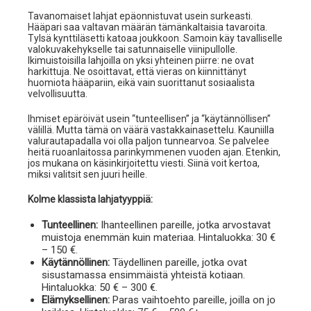
Tavanomaiset lahjat epäonnistuvat usein surkeasti.
Hääpari saa valtavan määrän tämänkaltaisia tavaroita.
Tylsä kynttiläsetti katoaa joukkoon. Samoin käy tavalliselle
valokuvakehykselle tai satunnaiselle viinipullolle.
Ikimuistoisilla lahjoilla on yksi yhteinen piirre: ne ovat
harkittuja. Ne osoittavat, että vieras on kiinnittänyt
huomiota hääpariin, eikä vain suorittanut sosiaalista
velvollisuutta.
Ihmiset epäröivät usein “tunteellisen” ja “käytännöllisen”
välillä. Mutta tämä on väärä vastakkainasettelu. Kauniilla
valurautapadalla voi olla paljon tunnearvoa. Se palvelee
heitä ruoanlaitossa parinkymmenen vuoden ajan. Etenkin,
jos mukana on käsinkirjoitettu viesti. Siinä voit kertoa,
miksi valitsit sen juuri heille.
Kolme klassista lahjatyyppiä:
Tunteellinen:
Ihanteellinen pareille, jotka arvostavat
muistoja enemmän kuin materiaa. Hintaluokka: 30 €
– 150 €.
Käytännöllinen:
Täydellinen pareille, jotka ovat
sisustamassa ensimmäistä yhteistä kotiaan.
Hintaluokka: 50 € – 300 €.
Elämyksellinen:
Paras vaihtoehto pareille, joilla on jo