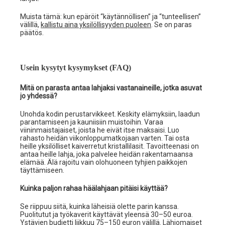
Muista tämä: kun epäröit “käytännöllisen” ja “tunteellisen”
välillä,
kallistu aina yksilöllisyyden puoleen
. Se on paras
päätös.
Usein kysytyt kysymykset (FAQ)
Mitä on parasta antaa lahjaksi vastanaineille, jotka asuvat
jo yhdessä?
Unohda kodin perustarvikkeet. Keskity elämyksiin, laadun
parantamiseen ja kauniisiin muistoihin. Varaa
viininmaistajaiset, joista he eivät itse maksaisi. Luo
rahasto heidän viikonloppumatkojaan varten. Tai osta
heille yksilölliset kaiverretut kristallilasit. Tavoitteenasi on
antaa heille lahja, joka palvelee heidän rakentamaansa
elämää. Älä rajoitu vain olohuoneen tyhjien paikkojen
täyttämiseen.
Kuinka paljon rahaa häälahjaan pitäisi käyttää?
Se riippuu siitä, kuinka läheisiä olette parin kanssa.
Puolitutut ja työkaverit käyttävät yleensä 30–50 euroa.
Ystävien budjetti liikkuu 75–150 euron välillä. Lähiomaiset