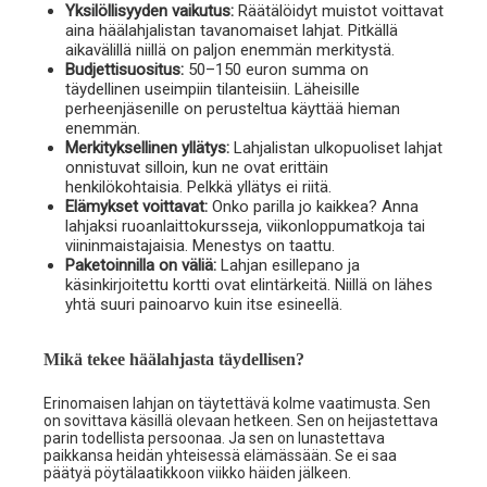
Yksilöllisyyden vaikutus:
Räätälöidyt muistot voittavat
aina häälahjalistan tavanomaiset lahjat. Pitkällä
aikavälillä niillä on paljon enemmän merkitystä.
Budjettisuositus:
50–150 euron summa on
täydellinen useimpiin tilanteisiin. Läheisille
perheenjäsenille on perusteltua käyttää hieman
enemmän.
Merkityksellinen yllätys:
Lahjalistan ulkopuoliset lahjat
onnistuvat silloin, kun ne ovat erittäin
henkilökohtaisia. Pelkkä yllätys ei riitä.
Elämykset voittavat:
Onko parilla jo kaikkea? Anna
lahjaksi ruoanlaittokursseja, viikonloppumatkoja tai
viininmaistajaisia. Menestys on taattu.
Paketoinnilla on väliä:
Lahjan esillepano ja
käsinkirjoitettu kortti ovat elintärkeitä. Niillä on lähes
yhtä suuri painoarvo kuin itse esineellä.
Mikä tekee häälahjasta täydellisen?
Erinomaisen lahjan on täytettävä kolme vaatimusta. Sen
on sovittava käsillä olevaan hetkeen. Sen on heijastettava
parin todellista persoonaa. Ja sen on lunastettava
paikkansa heidän yhteisessä elämässään. Se ei saa
päätyä pöytälaatikkoon viikko häiden jälkeen.