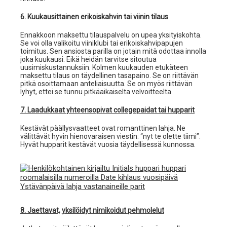
6. Kuukausittainen erikoiskahvin tai viinin tilaus
Ennakkoon maksettu tilauspalvelu on upea yksityiskohta.
Se voi olla valikoitu viiniklubi tai erikoiskahvipapujen
toimitus. Sen ansiosta parilla on jotain mitä odottaa innolla
joka kuukausi. Eikä heidän tarvitse sitoutua
uusimiskustannuksiin. Kolmen kuukauden etukäteen
maksettu tilaus on täydellinen tasapaino. Se on riittävän
pitkä osoittamaan anteliaisuutta. Se on myös riittävän
lyhyt, ettei se tunnu pitkäaikaiselta velvoitteelta.
7. Laadukkaat yhteensopivat collegepaidat tai hupparit
Kestävät päällysvaatteet ovat romanttinen lahja. Ne
välittävät hyvin hienovaraisen viestin: “nyt te olette tiimi”.
Hyvät hupparit kestävät vuosia täydellisessä kunnossa.
8. Jaettavat, yksilöidyt nimikoidut pehmolelut