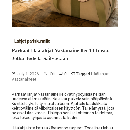
Lahjat pariskunnille
Parhaat Häälahjat Vastanaineille: 13 Ideaa,
Jotka Todella Säilytetään
0
Tagged
,
July 1, 2026
Oli
Häälahjat
Vastanaineet
Parhaat lahjat vastanaineille ovat hyödyllisiä heidän
uudessa elämässään. Ne eivät palvele vain hääpäivänä.
Kuvittele yksilöity muistoalbumi. Ajattele laadukkaita
keittiövälineitä viikoittaiseen käyttöön. Tai elämystä, jota
he eivät itse varaisi. Ehkäpä henkilökohtainen taideteos,
joka tekee tyhjästä asunnosta kodin.
Häälahjalista kattaa käytännön tarpeet. Todelliset lahjat