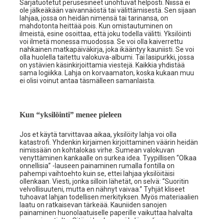
Sarjatuotetut perusesineet unohtuvat helposti. Niissä ei
ole jälkeäkään vaivannäöstä tai välittämisestä. Sen sijaan
lahjaa, jossa on heidän nimensä tai tarinansa, on
mahdotonta heittää pois. Kun omistautuminen on
ilmeistä, esine osoittaa, että joku todella välitti. Yksilöinti
voi ilmetä monessa muodossa. Se voi olla kaiverrettu
nahkainen matkapäiväkirja, joka ikääntyy kauniisti. Se voi
olla huolella taitettu valokuva-albumi. Tai lasipurkki, jossa
on ystävien käsinkirjoittamia viestejä. Kaikkia yhdistää
sama logiikka. Lahja on korvaamaton, koska kukaan muu
ei olisi voinut antaa täsmälleen samanlaista.
Kun “yksilöinti” menee pieleen
Jos et käytä tarvittavaa aikaa, yksilöity lahja voi olla
katastrofi. Yhdenkin kirjaimen kirjoittaminen väärin heidän
nimissään on kohtalokas virhe. Sumean valokuvan
venyttäminen kankaalle on surkea idea. Tyypillisen “Olkaa
onnellisia” -lauseen painaminen rumalla fontilla on
pahempi vaihtoehto kuin se, ettei lahjaa yksilöitäisi
ollenkaan. Viesti, jonka silloin lähetät, on selvä: “Suoritin
velvollisuuteni, mutta en nähnyt vaivaa.” Tyhjät kliseet
tuhoavat lahjan todellisen merkityksen. Myös materiaalien
laatu on ratkaisevan tärkeää. Kauniiden sanojen
painaminen huonolaatuiselle paperille vaikuttaa halvalta