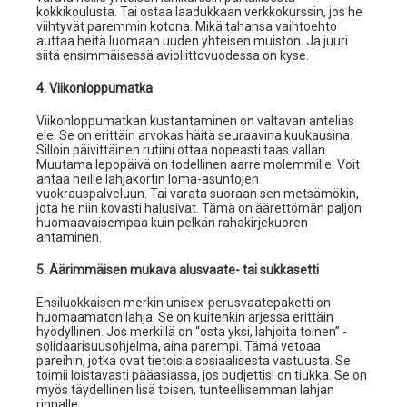
kokkikoulusta. Tai ostaa laadukkaan verkkokurssin, jos he
viihtyvät paremmin kotona. Mikä tahansa vaihtoehto
auttaa heitä luomaan uuden yhteisen muiston. Ja juuri
siitä ensimmäisessä avioliittovuodessa on kyse.
4. Viikonloppumatka
Viikonloppumatkan kustantaminen on valtavan antelias
ele. Se on erittäin arvokas häitä seuraavina kuukausina.
Silloin päivittäinen rutiini ottaa nopeasti taas vallan.
Muutama lepopäivä on todellinen aarre molemmille. Voit
antaa heille lahjakortin loma-asuntojen
vuokrauspalveluun. Tai varata suoraan sen metsämökin,
jota he niin kovasti halusivat. Tämä on äärettömän paljon
huomaavaisempaa kuin pelkän rahakirjekuoren
antaminen.
5. Äärimmäisen mukava alusvaate- tai sukkasetti
Ensiluokkaisen merkin unisex-perusvaatepaketti on
huomaamaton lahja. Se on kuitenkin arjessa erittäin
hyödyllinen. Jos merkillä on “osta yksi, lahjoita toinen” -
solidaarisuusohjelma, aina parempi. Tämä vetoaa
pareihin, jotka ovat tietoisia sosiaalisesta vastuusta. Se
toimii loistavasti pääasiassa, jos budjettisi on tiukka. Se on
myös täydellinen lisä toisen, tunteellisemman lahjan
rinnalle.