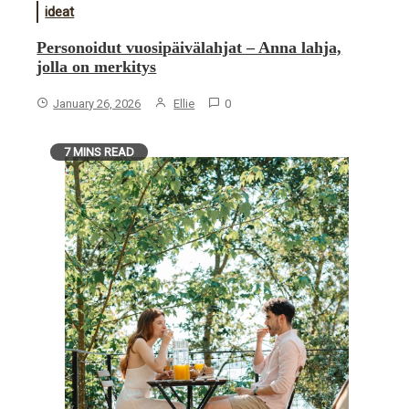
ideat
Personoidut vuosipäivälahjat – Anna lahja,
jolla on merkitys
January 26, 2026
Ellie
0
7 MINS READ