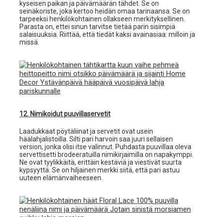
kyseisen paikan ja päivämäärän tähdet. Se on
seinäkoriste, joka kertoo heidän omaa tarinaansa. Se on
tarpeeksi henkilökohtainen ollakseen merkityksellinen.
Parasta on, ettei sinun tarvitse tietää parin sisimpiä
salaisuuksia. Riittää, että tiedät kaksi avainasiaa: milloin ja
missä.
12. Nimikoidut puuvillaservetit
Laadukkaat pöytäliinat ja servetit ovat usein
häälahjalistoilla. Silti pari harvoin saa juuri sellaisen
version, jonka olisi itse valinnut. Puhdasta puuvillaa oleva
servettisetti brodeeratuilla nimikirjaimilla on napakymppi.
Ne ovat tyylikkäitä, erittäin kestäviä ja viestivät suurta
kypsyyttä. Se on hiljainen merkki siitä, että pari astuu
uuteen elämänvaiheeseen.