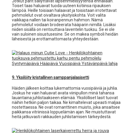
Jotkut parit säilyttävät lapsenmielisyytensä ennallaan.
Toiset taas haluavat tuoda uuteen kotiinsa ripauksen
lämpöä. Heille toisiaan halaavat ja toisistaan irrotettavat
pehmolelut ovat oivaltava yksityiskohta. Voit valita
vaikkapa nallen tai koiranpennun hahmon. Nämä
pehmolelut voidaan brodeerata hääparin nimillä. Lisäksi
niiden sisällä on rentouttava laventelin tuoksu. Se ei ole
vain suloinen sisustusesine. Se on makea symboli heidän
läheisestä ja erottamattomasta yhteydestään.
9. Yksilöity kristallinen samppanjalasisetti
Häiden jälkeen koittaa lukemattomia vuosipäiviä ja juhlia.
Joskus he vain haluavat avata viinipullon minä tahansa
lauantaina juhlistaakseen elämää. Yksilölliset lasit tuovat
näihin hetkiin paljon taikaa. Ne kimaltelevat upeasti maljaa
nostettaessa. Ne ovat romanttinen muisto, joka ansaitsee
paikkansa vitriinissä loppuelämän ajan. Ne muistuttavat
heitä jatkuvasti rakkauden juhlistamisen tärkeydestä.