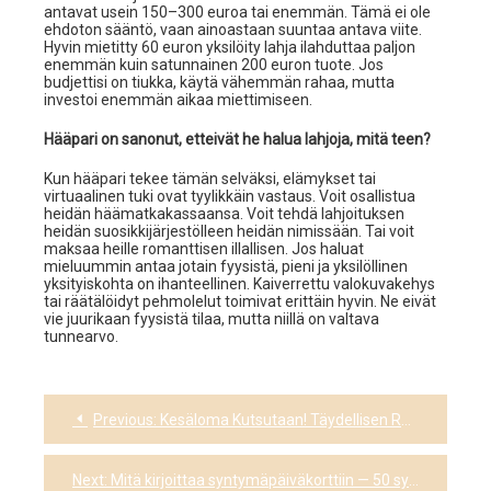
antavat usein 150–300 euroa tai enemmän. Tämä ei ole
ehdoton sääntö, vaan ainoastaan suuntaa antava viite.
Hyvin mietitty 60 euron yksilöity lahja ilahduttaa paljon
enemmän kuin satunnainen 200 euron tuote. Jos
budjettisi on tiukka, käytä vähemmän rahaa, mutta
investoi enemmän aikaa miettimiseen.
Hääpari on sanonut, etteivät he halua lahjoja, mitä teen?
Kun hääpari tekee tämän selväksi, elämykset tai
virtuaalinen tuki ovat tyylikkäin vastaus. Voit osallistua
heidän häämatkakassaansa. Voit tehdä lahjoituksen
heidän suosikkijärjestölleen heidän nimissään. Tai voit
maksaa heille romanttisen illallisen. Jos haluat
mieluummin antaa jotain fyysistä, pieni ja yksilöllinen
yksityiskohta on ihanteellinen. Kaiverrettu valokuvakehys
tai räätälöidyt pehmolelut toimivat erittäin hyvin. Ne eivät
vie juurikaan fyysistä tilaa, mutta niillä on valtava
tunnearvo.
Previous:
Kesäloma Kutsutaan! Täydellisen Rantapäivän 7 Sääntöä ja Upeimmat Personoidut Asusteet
Post
navigation
Next:
Mitä kirjoittaa syntymäpäiväkorttiin — 50 syntymäpäivätoivotusta, jotka tuovat hymyn huulille