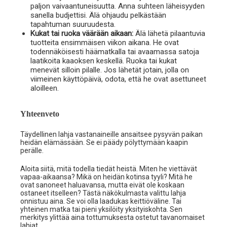
paljon vaivaantuneisuutta. Anna suhteen läheisyyden
sanella budjettisi. Älä ohjaudu pelkästään
tapahtuman suuruudesta.
Kukat tai ruoka väärään aikaan:
Älä lähetä pilaantuvia
tuotteita ensimmäisen viikon aikana. He ovat
todennäköisesti häämatkalla tai avaamassa satoja
laatikoita kaaoksen keskellä. Ruoka tai kukat
menevät silloin pilalle. Jos lähetät jotain, jolla on
viimeinen käyttöpäivä, odota, että he ovat asettuneet
aloilleen.
Yhteenveto
Täydellinen lahja vastanaineille ansaitsee pysyvän paikan
heidän elämässään. Se ei päädy pölyttymään kaapin
perälle.
Aloita siitä, mitä todella tiedät heistä. Miten he viettävät
vapaa-aikaansa? Mikä on heidän kotinsa tyyli? Mitä he
ovat sanoneet haluavansa, mutta eivät ole koskaan
ostaneet itselleen? Tästä näkökulmasta valittu lahja
onnistuu aina. Se voi olla laadukas keittiöväline. Tai
yhteinen matka tai pieni yksilöity yksityiskohta. Sen
merkitys ylittää aina tottumuksesta ostetut tavanomaiset
lahjat.