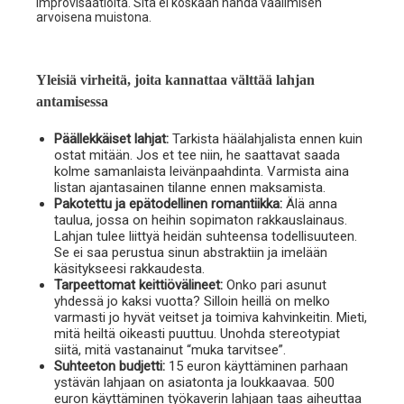
improvisaatiolta. Sitä ei koskaan nähdä vaalimisen
arvoisena muistona.
Yleisiä virheitä, joita kannattaa välttää lahjan
antamisessa
Päällekkäiset lahjat:
Tarkista häälahjalista ennen kuin
ostat mitään. Jos et tee niin, he saattavat saada
kolme samanlaista leivänpaahdinta. Varmista aina
listan ajantasainen tilanne ennen maksamista.
Pakotettu ja epätodellinen romantiikka:
Älä anna
taulua, jossa on heihin sopimaton rakkauslainaus.
Lahjan tulee liittyä heidän suhteensa todellisuuteen.
Se ei saa perustua sinun abstraktiin ja imelään
käsitykseesi rakkaudesta.
Tarpeettomat keittiövälineet:
Onko pari asunut
yhdessä jo kaksi vuotta? Silloin heillä on melko
varmasti jo hyvät veitset ja toimiva kahvinkeitin. Mieti,
mitä heiltä oikeasti puuttuu. Unohda stereotypiat
siitä, mitä vastanainut “muka tarvitsee”.
Suhteeton budjetti:
15 euron käyttäminen parhaan
ystävän lahjaan on asiatonta ja loukkaavaa. 500
euron käyttäminen työkaverin lahjaan taas aiheuttaa