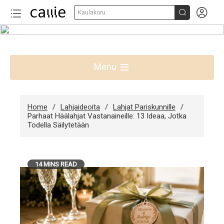


Kaulakoru
Skip
to
Parhaat lahjaideat Suomessa
content
Menu
Home
Lahjaideoita
Lahjat Pariskunnille
Parhaat Häälahjat Vastanaineille: 13 Ideaa, Jotka
Todella Säilytetään
14 MINS READ