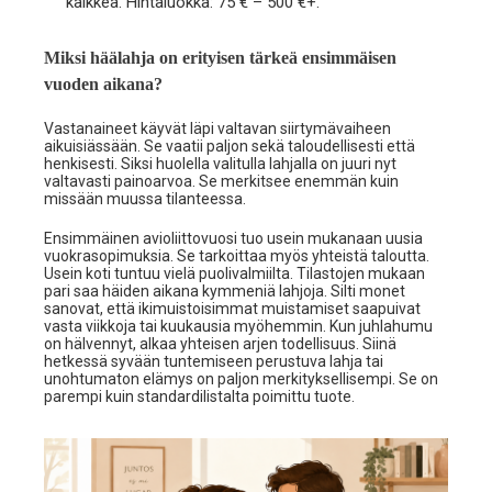
kaikkea. Hintaluokka: 75 € – 500 €+.
Miksi häälahja on erityisen tärkeä ensimmäisen
vuoden aikana?
Vastanaineet käyvät läpi valtavan siirtymävaiheen
aikuisiässään. Se vaatii paljon sekä taloudellisesti että
henkisesti. Siksi huolella valitulla lahjalla on juuri nyt
valtavasti painoarvoa. Se merkitsee enemmän kuin
missään muussa tilanteessa.
Ensimmäinen avioliittovuosi tuo usein mukanaan uusia
vuokrasopimuksia. Se tarkoittaa myös yhteistä taloutta.
Usein koti tuntuu vielä puolivalmiilta. Tilastojen mukaan
pari saa häiden aikana kymmeniä lahjoja. Silti monet
sanovat, että ikimuistoisimmat muistamiset saapuivat
vasta viikkoja tai kuukausia myöhemmin. Kun juhlahumu
on hälvennyt, alkaa yhteisen arjen todellisuus. Siinä
hetkessä syvään tuntemiseen perustuva lahja tai
unohtumaton elämys on paljon merkityksellisempi. Se on
parempi kuin standardilistalta poimittu tuote.