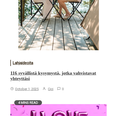
Lahjaideoita
116 syvällistä kysymystä, jotka vahvistavat
yhteyttäsi
October 1, 2025
Cici
0
4 MINS READ