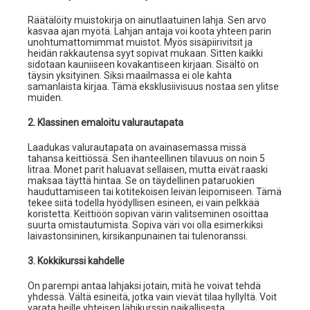
Räätälöity muistokirja on ainutlaatuinen lahja. Sen arvo
kasvaa ajan myötä. Lahjan antaja voi koota yhteen parin
unohtumattomimmat muistot. Myös sisäpiirivitsit ja
heidän rakkautensa syyt sopivat mukaan. Sitten kaikki
sidotaan kauniiseen kovakantiseen kirjaan. Sisältö on
täysin yksityinen. Siksi maailmassa ei ole kahta
samanlaista kirjaa. Tämä eksklusiivisuus nostaa sen ylitse
muiden.
2. Klassinen emaloitu valurautapata
Laadukas valurautapata on avainasemassa missä
tahansa keittiössä. Sen ihanteellinen tilavuus on noin 5
litraa. Monet parit haluavat sellaisen, mutta eivät raaski
maksaa täyttä hintaa. Se on täydellinen pataruokien
hauduttamiseen tai kotitekoisen leivän leipomiseen. Tämä
tekee siitä todella hyödyllisen esineen, ei vain pelkkää
koristetta. Keittiöön sopivan värin valitseminen osoittaa
suurta omistautumista. Sopiva väri voi olla esimerkiksi
laivastonsininen, kirsikanpunainen tai tulenoranssi.
3. Kokkikurssi kahdelle
On parempi antaa lahjaksi jotain, mitä he voivat tehdä
yhdessä. Vältä esineitä, jotka vain vievät tilaa hyllyltä. Voit
varata heille yhteisen lähikurssin paikallisesta