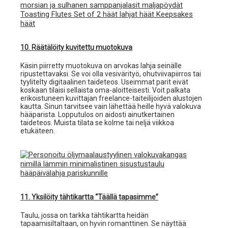
10. Räätälöity kuvitettu muotokuva
Käsin piirretty muotokuva on arvokas lahja seinälle
ripustettavaksi. Se voi olla vesivärityö, ohutviivapiirros tai
tyylitelty digitaalinen taideteos. Useimmat parit eivät
koskaan tilaisi sellaista oma-aloitteisesti. Voit palkata
erikoistuneen kuvittajan freelance-taiteilijoiden alustojen
kautta. Sinun tarvitsee vain lähettää heille hyvä valokuva
hääparista. Lopputulos on aidosti ainutkertainen
taideteos. Muista tilata se kolme tai neljä viikkoa
etukäteen.
11. Yksilöity tähtikartta “Täällä tapasimme”
Taulu, jossa on tarkka tähtikartta heidän
tapaamisiltaltaan, on hyvin romanttinen. Se näyttää