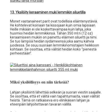
13. Yksilöity keraaminen muki lemmikin siluetilla
Monet vastanaineet parit ovat todellisia eläintenystäviä.
He kohtelevat koiriaan tai kissojaan kuin omia lapsiaan.
Heille mikään ei ole koskettavampaa kuin lahja, joka
huomioi heidän lemmikkinsä. Tähän 350 ml:n (12 oz)
keraamiseen mukiin on painettu eläimen siluetti ja nimi.
Se tuo lämpöä heidän sydämeensä joka aamu kahvia
juodessa. Se osuu suoraan lemmikinomistajien heikkoon
kohtaan. Se osoittaa, että välität heidän koko “pienestä
perheestään”.
Miksi yksilöllisyys on niin tärkeää?
Lahjan yksilöinti lähettää selkeän ja suoran viestin saajalle.
Se osoittaa, että et välitä vain tapahtumasta, vaan välität
heistä. Tämä on ratkaiseva ero elinikäisen lahjan ja
eteenpäin lahjoitettavan tavaran välillä.