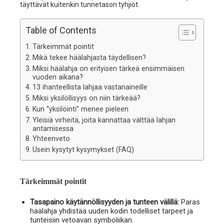
täyttävät kuitenkin tunnetason tyhjiöt.
Table of Contents
Tärkeimmät pointit
Mikä tekee häälahjasta täydellisen?
Miksi häälahja on erityisen tärkeä ensimmäisen
vuoden aikana?
13 ihanteellista lahjaa vastanaineille
Miksi yksilöllisyys on niin tärkeää?
Kun “yksilöinti” menee pieleen
Yleisiä virheitä, joita kannattaa välttää lahjan
antamisessa
Yhteenveto
Usein kysytyt kysymykset (FAQ)
Tärkeimmät pointit
Tasapaino käytännöllisyyden ja tunteen välillä:
Paras
häälahja yhdistää uuden kodin todelliset tarpeet ja
tunteisiin vetoavan symboliikan.