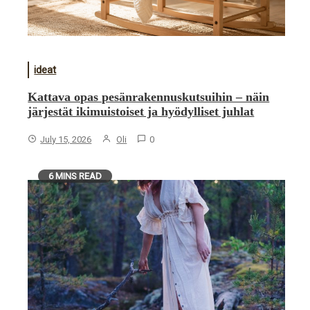
ideat
Kattava opas pesänrakennuskutsuihin – näin
järjestät ikimuistoiset ja hyödylliset juhlat
July 15, 2026
Oli
0
6 MINS READ