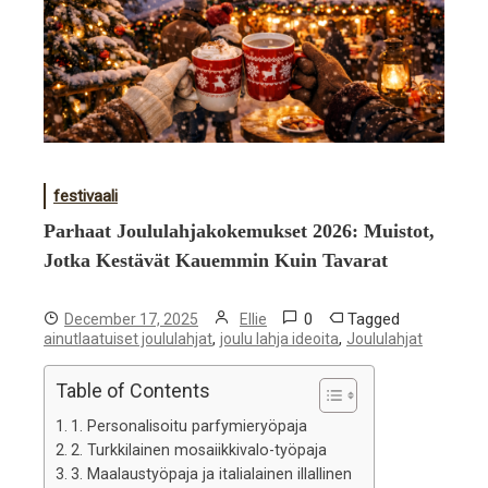
festivaali
Parhaat Joululahjakokemukset 2026: Muistot,
Jotka Kestävät Kauemmin Kuin Tavarat
0
Tagged
December 17, 2025
Ellie
,
,
ainutlaatuiset joululahjat
joulu lahja ideoita
Joululahjat
Table of Contents
1. Personalisoitu parfymieryöpaja
2. Turkkilainen mosaiikkivalo-työpaja
3. Maalaustyöpaja ja italialainen illallinen