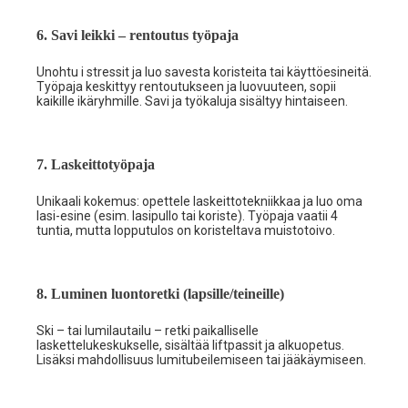
6. Savi leikki – rentoutus työpaja
Unohtu i stressit ja luo savesta koristeita tai käyttöesineitä.
Työpaja keskittyy rentoutukseen ja luovuuteen, sopii
kaikille ikäryhmille. Savi ja työkaluja sisältyy hintaiseen.
7. Laskeittotyöpaja
Unikaali kokemus: opettele laskeittotekniikkaa ja luo oma
lasi-esine (esim. lasipullo tai koriste). Työpaja vaatii 4
tuntia, mutta lopputulos on koristeltava muistotoivo.
8. Luminen luontoretki (lapsille/teineille)
Ski – tai lumilautailu – retki paikalliselle
laskettelukeskukselle, sisältää liftpassit ja alkuopetus.
Lisäksi mahdollisuus lumitubeilemiseen tai jääkäymiseen.