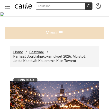


Kaulakoru
Skip
to
Parhaat lahjaideat Suomessa
content
Menu
Home
Festivaali
Parhaat Joululahjakokemukset 2026: Muistot,
Jotka Kestävät Kauemmin Kuin Tavarat
1 MIN READ