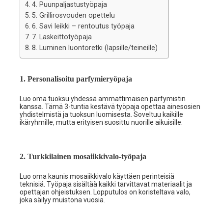
4. Puunpaljastustyöpaja
5. Grillirosvouden opettelu
6. Savi leikki – rentoutus työpaja
7. Laskeittotyöpaja
8. Luminen luontoretki (lapsille/teineille)
1. Personalisoitu parfymieryöpaja
Luo oma tuoksu yhdessä ammattimaisen parfymistin
kanssa. Tämä 3-tuntia kestävä työpaja opettaa ainesosien
yhdistelmistä ja tuoksun luomisesta. Soveltuu kaikille
ikäryhmille, mutta erityisen suosittu nuorille aikuisille.
2. Turkkilainen mosaiikkivalo-työpaja
Luo oma kaunis mosaiikkivalo käyttäen perinteisiä
teknisiä. Työpaja sisältää kaikki tarvittavat materiaalit ja
opettajan ohjeistuksen. Lopputulos on koristeltava valo,
joka säilyy muistona vuosia.