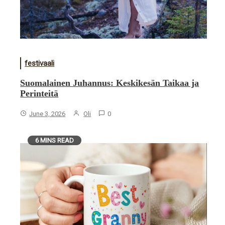
festivaali
Suomalainen Juhannus: Keskikesän Taikaa ja
Perinteitä
June 3, 2026
Oli
0
6 MINS READ