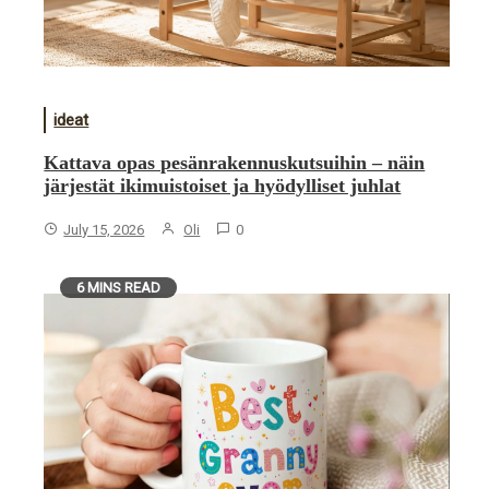
ideat
Kattava opas pesänrakennuskutsuihin – näin
järjestät ikimuistoiset ja hyödylliset juhlat
July 15, 2026
Oli
0
6 MINS READ