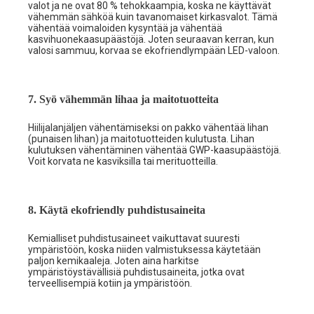
valot ja ne ovat 80 % tehokkaampia, koska ne käyttävät
vähemmän sähköä kuin tavanomaiset kirkasvalot. Tämä
vähentää voimaloiden kysyntää ja vähentää
kasvihuonekaasupäästöjä. Joten seuraavan kerran, kun
valosi sammuu, korvaa se ekofriendlympään LED-valoon.
7. Syö vähemmän lihaa ja maitotuotteita
Hiilijalanjäljen vähentämiseksi on pakko vähentää lihan
(punaisen lihan) ja maitotuotteiden kulutusta. Lihan
kulutuksen vähentäminen vähentää GWP-kaasupäästöjä.
Voit korvata ne kasviksilla tai merituotteilla.
8. Käytä ekofriendly puhdistusaineita
Kemialliset puhdistusaineet vaikuttavat suuresti
ympäristöön, koska niiden valmistuksessa käytetään
paljon kemikaaleja. Joten aina harkitse
ympäristöystävällisiä puhdistusaineita, jotka ovat
terveellisempiä kotiin ja ympäristöön.