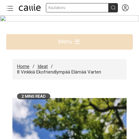


Kaulakoru
Skip
to
Parhaat lahjaideat Suomessa
content
Menu
Home
Ideat
8 Vinkkiä Ekofriendlympää Elämää Varten
2 MINS READ