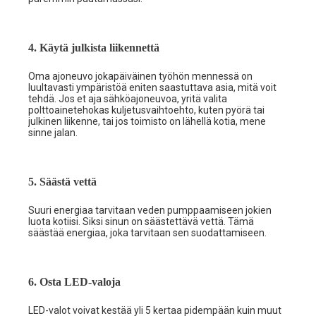
4. Käytä julkista liikennettä
Oma ajoneuvo jokapäiväinen työhön mennessä on
luultavasti ympäristöä eniten saastuttava asia, mitä voit
tehdä. Jos et aja sähköajoneuvoa, yritä valita
polttoainetehokas kuljetusvaihtoehto, kuten pyörä tai
julkinen liikenne, tai jos toimisto on lähellä kotia, mene
sinne jalan.
5. Säästä vettä
Suuri energiaa tarvitaan veden pumppaamiseen jokien
luota kotiisi. Siksi sinun on säästettävä vettä. Tämä
säästää energiaa, joka tarvitaan sen suodattamiseen.
6. Osta LED-valoja
LED-valot voivat kestää yli 5 kertaa pidempään kuin muut