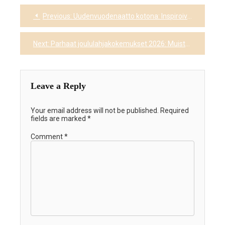
Previous:
Uudenvuodenaatto kotona: Inspiroivia juhlamenetelmiä
Post
navigation
Next:
Parhaat joululahjakokemukset 2026: Muistot, jotka kestävät kauemmin kuin tavarat
Leave a Reply
Your email address will not be published.
Required
fields are marked
*
Comment
*