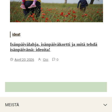
ideat
Isänpäivälahja, isänpäiväkortti ja mitä tehdä
isänpäivänä: ideoita!
April 20, 2026
Cici
0
MEISTÄ
