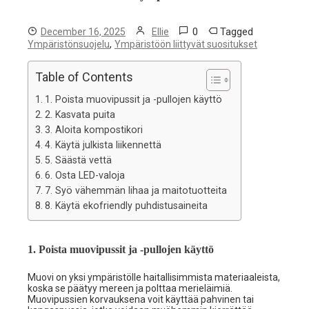
0
Tagged
December 16, 2025
Ellie
,
Ympäristönsuojelu
Ympäristöön liittyvät suositukset
Table of Contents
1. Poista muovipussit ja -pullojen käyttö
2. Kasvata puita
3. Aloita kompostikori
4. Käytä julkista liikennettä
5. Säästä vettä
6. Osta LED-valoja
7. Syö vähemmän lihaa ja maitotuotteita
8. Käytä ekofriendly puhdistusaineita
1. Poista muovipussit ja -pullojen käyttö
Muovi on yksi ympäristölle haitallisimmista materiaaleista,
koska se päätyy mereen ja polttaa merieläimiä.
Muovipussien korvauksena voit käyttää pahvinen tai