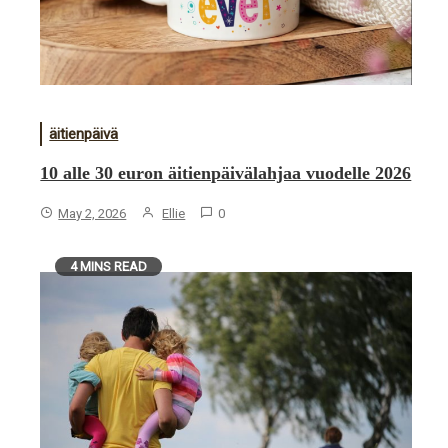
äitienpäivä
10 alle 30 euron äitienpäivälahjaa vuodelle 2026
May 2, 2026
Ellie
0
4 MINS READ