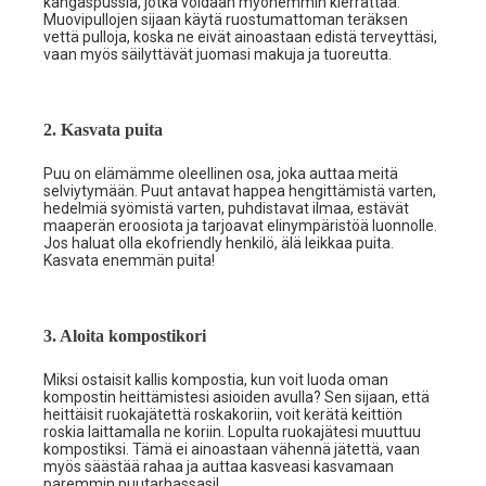
kangaspussia, jotka voidaan myöhemmin kierrättää.
Muovipullojen sijaan käytä ruostumattoman teräksen
vettä pulloja, koska ne eivät ainoastaan edistä terveyttäsi,
vaan myös säilyttävät juomasi makuja ja tuoreutta.
2. Kasvata puita
Puu on elämämme oleellinen osa, joka auttaa meitä
selviytymään. Puut antavat happea hengittämistä varten,
hedelmiä syömistä varten, puhdistavat ilmaa, estävät
maaperän eroosiota ja tarjoavat elinympäristöä luonnolle.
Jos haluat olla ekofriendly henkilö, älä leikkaa puita.
Kasvata enemmän puita!
3. Aloita kompostikori
Miksi ostaisit kallis kompostia, kun voit luoda oman
kompostin heittämistesi asioiden avulla? Sen sijaan, että
heittäisit ruokajätettä roskakoriin, voit kerätä keittiön
roskia laittamalla ne koriin. Lopulta ruokajätesi muuttuu
kompostiksi. Tämä ei ainoastaan vähennä jätettä, vaan
myös säästää rahaa ja auttaa kasveasi kasvamaan
paremmin puutarhassasi!