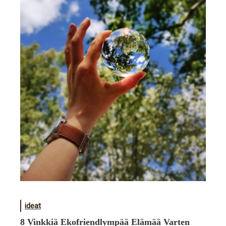
ideat
8 Vinkkiä Ekofriendlympää Elämää Varten