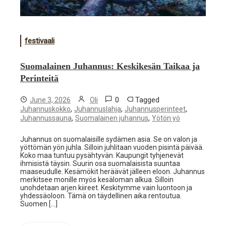
festivaali
Suomalainen Juhannus: Keskikesän Taikaa ja
Perinteitä
0
Tagged
June 3, 2026
Oli
,
,
,
Juhannuskokko
Juhannuslahja
Juhannusperinteet
,
,
Juhannussauna
Suomalainen juhannus
Yötön yö
Juhannus on suomalaisille sydämen asia. Se on valon ja
yöttömän yön juhla. Silloin juhlitaan vuoden pisintä päivää.
Koko maa tuntuu pysähtyvän. Kaupungit tyhjenevät
ihmisistä täysin. Suurin osa suomalaisista suuntaa
maaseudulle. Kesämökit heräävät jälleen eloon. Juhannus
merkitsee monille myös kesäloman alkua. Silloin
unohdetaan arjen kiireet. Keskitymme vain luontoon ja
yhdessäoloon. Tämä on täydellinen aika rentoutua.
Suomen […]