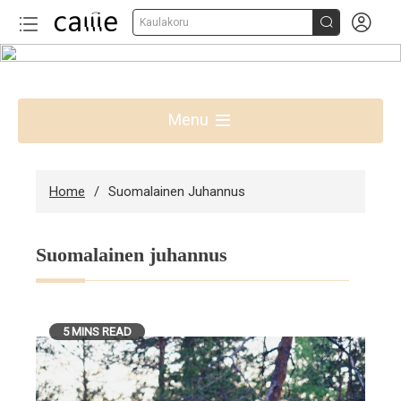


Kaulakoru
Skip
to
Parhaat lahjaideat Suomessa
content
Menu
Home
Suomalainen Juhannus
Suomalainen juhannus
5 MINS READ