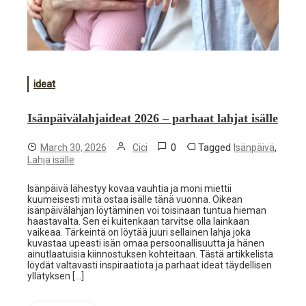
ideat
Isänpäivälahjaideat 2026 – parhaat lahjat isälle
0
Tagged
,
March 30, 2026
Cici
Isänpäivä
Lahja isälle
Isänpäivä lähestyy kovaa vauhtia ja moni miettii
kuumeisesti mitä ostaa isälle tänä vuonna. Oikean
isänpäivälahjan löytäminen voi toisinaan tuntua hieman
haastavalta. Sen ei kuitenkaan tarvitse olla lainkaan
vaikeaa. Tärkeintä on löytää juuri sellainen lahja joka
kuvastaa upeasti isän omaa persoonallisuutta ja hänen
ainutlaatuisia kiinnostuksen kohteitaan. Tästä artikkelista
löydät valtavasti inspiraatiota ja parhaat ideat täydellisen
yllätyksen […]