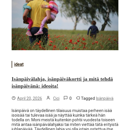
ideat
Isänpäivälahja, isänpäiväkortti ja mitä tehdä
isänpäivänä: ideoita!
0
Tagged
April 20, 2026
Cici
Isänpäivä
Isänpäivä on täydellinen tilaisuus muistaa perheen isää
isoisää tai tulevaa isää ja näyttää kuinka tärkeä hän
todella on. Moni meistä kuitenkin pohtii vuodesta toiseen
mitä antaa isänpäivälahjaksi tai miten viettää tätä erityistä
juhlapäivää. Täydellinen lahja voi olla jotain ostettua itse