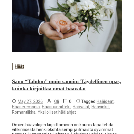
Häät
Sano “Tahdon” omin sanoin: Täydellinen opas,
kuinka kirjoittaa omat häävalat
0
Tagged
,
May 27, 2026
Oli
Hääideat
,
,
,
,
Hääseremonia
Hääsuunnittelu
Häävalat
Häävinkit
,
Romantiikka
Yksilölliset häälahjat
Omien häävalojen kirjoittaminen on kaunis tapa tehdä
vihkimisestä henkilökohtaisempi ja ilmaista syvimmät