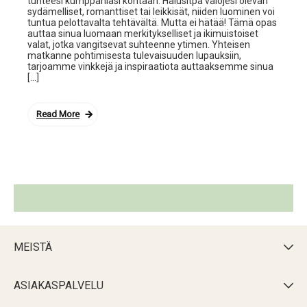
tunteesi kumppaniasi kohtaan. Halusitpa valojesi olevan
sydämelliset, romanttiset tai leikkisät, niiden luominen voi
tuntua pelottavalta tehtävältä. Mutta ei hätää! Tämä opas
auttaa sinua luomaan merkitykselliset ja ikimuistoiset
valat, jotka vangitsevat suhteenne ytimen. Yhteisen
matkanne pohtimisesta tulevaisuuden lupauksiin,
tarjoamme vinkkejä ja inspiraatiota auttaaksemme sinua
[…]
Read More
MEISTÄ

ASIAKASPALVELU
