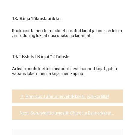
18. Kirja Tilauslaatikko
Kuukausittainen toimitukset curated kirjat ja bookish leluja
, introducing lukijat uusi otsikot ja kirjailijat .
19. “Estetyt Kirjat” -Tuloste
Artistic prints luettelo historiallisesti banned kirjat , juhla
vapaus lukeminen ja kirjallinen kapina .
Previous:
Lähetä tervehdyksesi joulukortilla!!
Post
navigation
Next:
Surunvalitteluviestit: Ohjeet ja Esimerkkejä