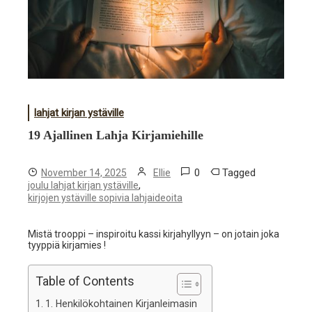
lahjat kirjan ystäville
19 Ajallinen Lahja Kirjamiehille
0
Tagged
November 14, 2025
Ellie
,
joulu lahjat kirjan ystäville
kirjojen ystäville sopivia lahjaideoita
Mistä trooppi – inspiroitu kassi kirjahyllyyn – on jotain joka
tyyppiä kirjamies !
Table of Contents
1. Henkilökohtainen Kirjanleimasin