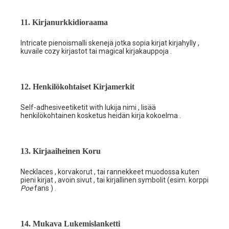
11. Kirjanurkkidioraama
Intricate pienoismalli skenejä jotka sopia kirjat kirjahylly ,
kuvaile cozy kirjastot tai magical kirjakauppoja .
12. Henkilökohtaiset Kirjamerkit
Self-adhesiveetiketit with lukija nimi , lisää
henkilökohtainen kosketus heidän kirja kokoelma .
13. Kirjaaiheinen Koru
Necklaces , korvakorut , tai rannekkeet muodossa kuten
pieni kirjat , avoin sivut , tai kirjallinen symbolit (esim. korppi
Poe
fans ) .
14. Mukava Lukemislanketti