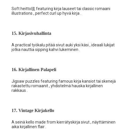
Soft heitto毯 featuring kirja lauseet tai classic romaani
illustrations , perfect curl up hyvä kirja .
15. Kirjasivuhallinta
A practical työkalu pitää sivut auki yksi käsi , ideaali lukijat
jotka nauttia sipping kahvi lukeminen .
16. Kirjallinen Palapeli
Jigsaw puzzles featuring famous kirja kansiot tai skenejä
rakastettu romaanit , yhdistelmä hauska kirjallinen
rakkaus .
17. Vintage Kirjakello
A seinä kello made from kierrätyskirja sivut , näyttäminen
aika kirjallinen flair .