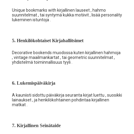
Unique bookmarks with kirjallinen lauseet , hahmo
suunnitelmat , tai syntymä kukka motiivit , lisää personality
lukeminen istuntoja .
5. Henkilökohtaiset Kirjahallitsimet
Decorative bookends muodossa kuten kirjallinen hahmoja
, vintage maailmankartat , tai geometric suunnitelmat ,
yhdistelmä toiminnallisuus tyyli .
6. Lukemispäiväkirja
A kauniisti sidottu päiväkirja seuranta kirjat luettu , suosikki
lainaukset , ja henkilökohtainen pohdintaa kirjallinen
matkat .
7. Kirjallinen Seinätaide