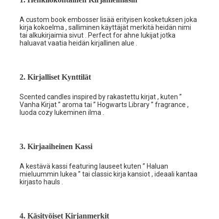
A custom book embosser lisää erityisen kosketuksen joka
kirja kokoelma , salliminen käyttäjät merkitä heidän nimi
tai alkukirjaimia sivut . Perfect for ahne lukijat jotka
haluavat vaatia heidän kirjallinen alue .
2. Kirjalliset Kynttilät
Scented candles inspired by rakastettu kirjat , kuten ”
Vanha Kirjat ” aroma tai ” Hogwarts Library ” fragrance ,
luoda cozy lukeminen ilma .
3. Kirjaaiheinen Kassi
A kestävä kassi featuring lauseet kuten ” Haluan
mieluummin lukea ” tai classic kirja kansiot , ideaali kantaa
kirjasto hauls .
4. Käsityöiset Kirjanmerkit