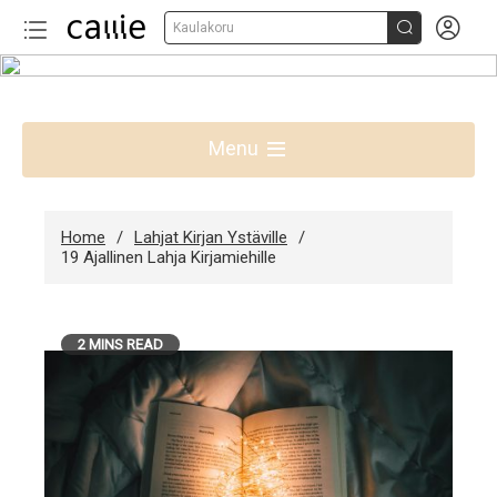


Kaulakoru
Skip
to
Parhaat lahjaideat Suomessa
content
Menu
Home
Lahjat Kirjan Ystäville
19 Ajallinen Lahja Kirjamiehille
2 MINS READ