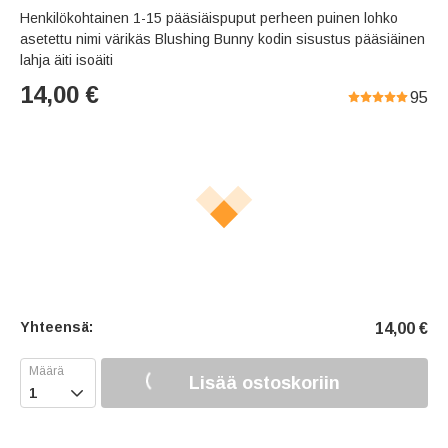
s
u
e
Henkilökohtainen 1-15 pääsiäispuput perheen puinen lohko
e
t
r
asetettu nimi värikäs Blushing Bunny kodin sisustus pääsiäinen
e
f
lahja äiti isoäiti
u
14,00
€
95
l
l
s
c
r
e
e
n
Yhteensä:
14,00
€
Lisää ostoskoriin
