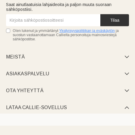
Saat ainutlaatuisia lahjaideoita ja paljon muuta suoraan
sähköpostiisi.
Tilaa
Olen lukenut ja ymmärtänyt
Yksityisyyspolitiikan ja eväskäytön
ja
suostun vastaanottamaan Callielta personoituja mainosviestejä
sähköpostitse.
MEISTÄ

ASIAKASPALVELU

OTA YHTEYTTÄ

LATAA CALLIE-SOVELLUS
