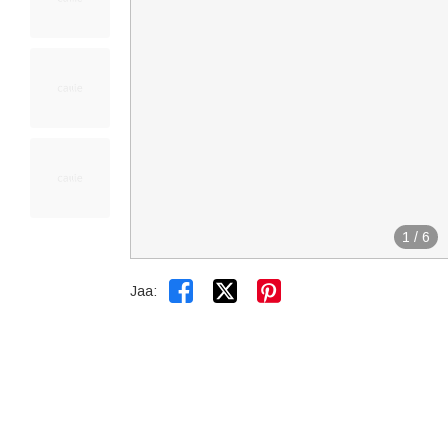
1
/
6


Jaa: