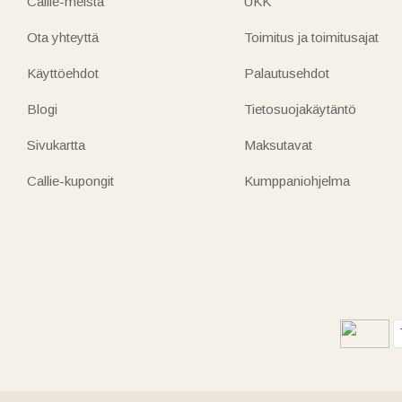
Callie-meistä
UKK
Ota yhteyttä
Toimitus ja toimitusajat
Käyttöehdot
Palautusehdot
Blogi
Tietosuojakäytäntö
Sivukartta
Maksutavat
Callie-kupongit
Kumppaniohjelma