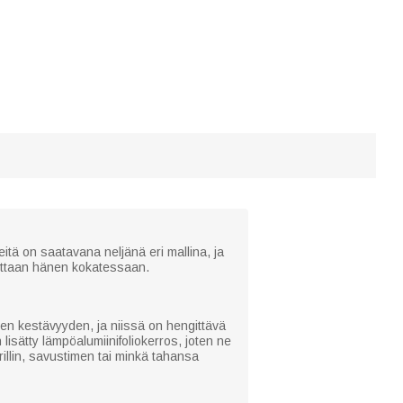
itä on saatavana neljänä eri mallina, ja
uuttaan hänen kokatessaan.
en kestävyyden, ja niissä on hengittävä
 lisätty lämpöalumiinifoliokerros, joten ne
rillin, savustimen tai minkä tahansa