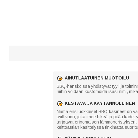
AINUTLAATUINEN MUOTOILU
BBQ-hanskoissa yhdistyvät tyyli ja toimin
niihin voidaan kustomoida isäsi nimi, mik
KESTÄVÄ JA KÄYTÄNNÖLLINEN
Nämä ensiluokkaiset BBQ-käsineet on valm
twill-vuori, joka imee hikeä ja pitää kädet
tarjoavat erinomaisen lämmöneristyksen. N
keittoastian käsittelyssä tinkimättä suorit