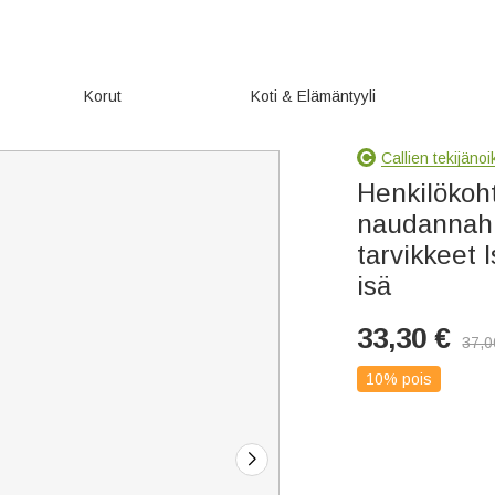
Korut
Koti & Elämäntyyli
Callien tekijäno
Henkilökoht
naudannahk
tarvikkeet 
isä
33,30
€
37,0
10% pois