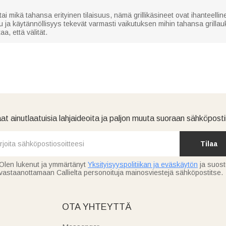
 mikä tahansa erityinen tilaisuus, nämä grillikäsineet ovat ihanteellinen
lu ja käytännöllisyys tekevät varmasti vaikutuksen mihin tahansa grilla
a, että välität.
at ainutlaatuisia lahjaideoita ja paljon muuta suoraan sähköpostii
Tilaa
Olen lukenut ja ymmärtänyt
Yksityisyyspolitiikan ja eväskäytön
ja suos
vastaanottamaan Callielta personoituja mainosviestejä sähköpostitse.
OTA YHTEYTTÄ