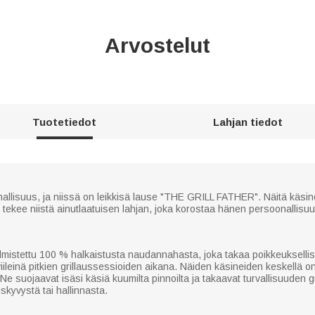
Arvostelut
Tuotetiedot
Lahjan tiedot
nallisuus, ja niissä on leikkisä lause "THE GRILL FATHER". Näitä käsine
ä tekee niistä ainutlaatuisen lahjan, joka korostaa hänen persoonallis
istettu 100 % halkaistusta naudannahasta, joka takaa poikkeuksellis
 viileinä pitkien grillaussessioiden aikana. Näiden käsineiden keskellä on
e suojaavat isäsi käsiä kuumilta pinnoilta ja takaavat turvallisuuden g
uskyvystä tai hallinnasta.