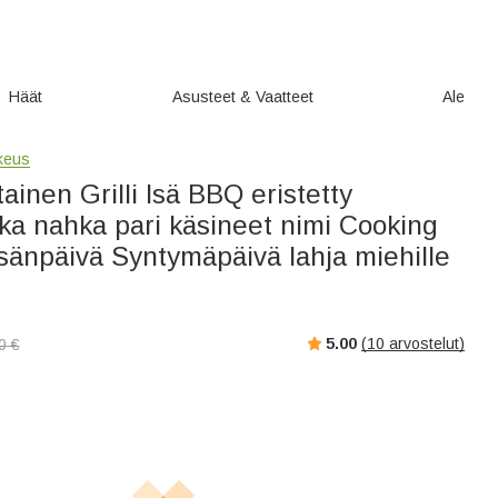
Häät
Asusteet & Vaatteet
Ale
ikeus
ainen Grilli Isä BBQ eristetty
a nahka pari käsineet nimi Cooking
Isänpäivä Syntymäpäivä lahja miehille
5.00
(
10
arvostelut)
0
€