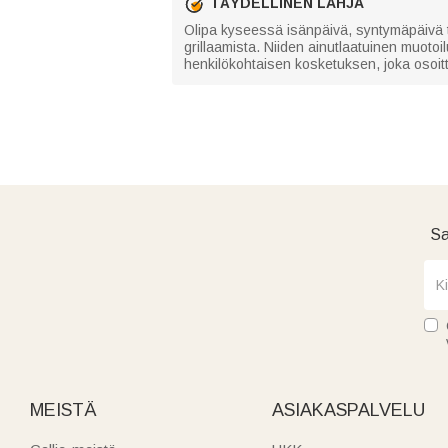
TÄYDELLINEN LAHJA
Olipa kyseessä isänpäivä, syntymäpäivä tai
grillaamista. Niiden ainutlaatuinen muotoi
henkilökohtaisen kosketuksen, joka osoitta
Sa
MEISTÄ
ASIAKASPALVELU