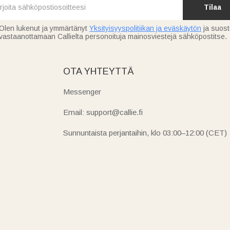
Tilaa
Olen lukenut ja ymmärtänyt
Yksityisyyspolitiikan ja eväskäytön
ja suos
vastaanottamaan Callielta personoituja mainosviestejä sähköpostitse.
OTA YHTEYTTÄ
Messenger
Email: support@callie.fi
Sunnuntaista perjantaihin, klo 03:00–12:00 (CET)