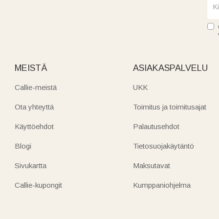
MEISTÄ
ASIAKASPALVELU
Callie-meistä
UKK
Ota yhteyttä
Toimitus ja toimitusajat
Käyttöehdot
Palautusehdot
Blogi
Tietosuojakäytäntö
Sivukartta
Maksutavat
Callie-kupongit
Kumppaniohjelma