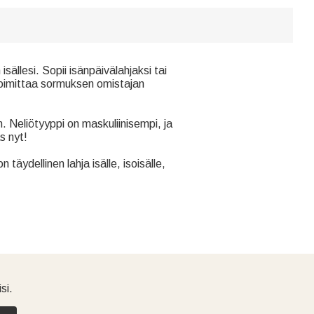
sällesi. Sopii isänpäivälahjaksi tai
 toimittaa sormuksen omistajan
ten. Neliötyyppi on maskuliinisempi, ja
s nyt!
äydellinen lahja isälle, isoisälle,
si.