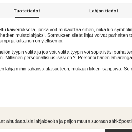
Tuotetiedot
Lahjan tiedot
u kaiverruksella, jonka voit mukauttaa siihen, mikä luo symbolin i
hetken muistolahjaksi. Sormuksen sileät linjat voivat parhaiten
pi ja kultainen on ylellisempi.
neliön tyypin valita ja jos voit valita tyypin voi sopia isäsi parhai
 Millainen persoonallisuus isäsi on？ Personoi hänen lahjarenga
 lahja mihin tahansa tilaisuuteen, mukaan lukien isänpäivä. Se on t
at ainutlaatuisia lahjaideoita ja paljon muuta suoraan sähköpostii