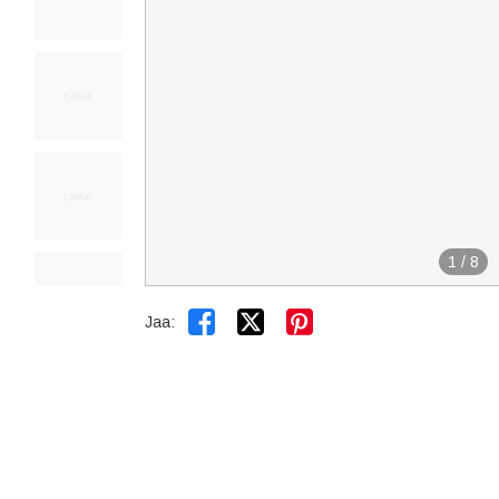
1
/
8


Jaa: