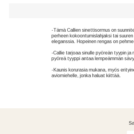
-Tämä Callien sinettisormus on suunnitelt
perheen kokoontumislahjaksi tai suuren 
eleganssia. Hopeinen rengas on pehmeäm
-Callie tarjoaa sinulle pyöreän tyypin ja 
pyöreä tyyppi antaa lempeämmän sävyn.
-Kaunis korurasia mukana, myös erityinen
aviomiehelle, jonka haluat kiittää.
Sa