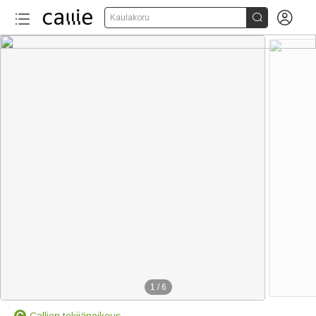


Kaulakoru
1
/
6
Callien tekijänoikeus