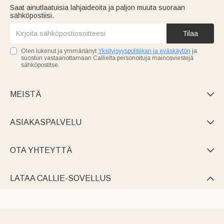
Saat ainutlaatuisia lahjaideoita ja paljon muuta suoraan
sähköpostiisi.
Tilaa
Olen lukenut ja ymmärtänyt
Yksityisyyspolitiikan ja eväskäytön
ja
suostun vastaanottamaan Callielta personoituja mainosviestejä
sähköpostitse.
MEISTÄ

ASIAKASPALVELU

OTA YHTEYTTÄ

LATAA CALLIE-SOVELLUS
