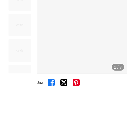
1
/
7


Jaa: