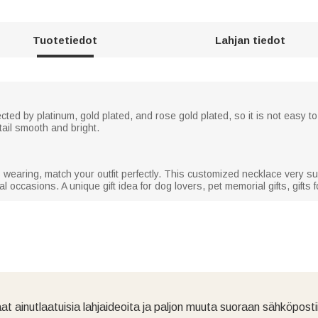
Tuotetiedot
Lahjan tiedot
tected by platinum, gold plated, and rose gold plated, so it is not easy 
ail smooth and bright.
s wearing, match your outfit perfectly. This customized necklace very s
l occasions. A unique gift idea for dog lovers, pet memorial gifts, gifts f
at ainutlaatuisia lahjaideoita ja paljon muuta suoraan sähköpostii