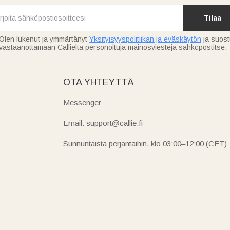
Tilaa
Olen lukenut ja ymmärtänyt
Yksityisyyspolitiikan ja eväskäytön
ja suos
vastaanottamaan Callielta personoituja mainosviestejä sähköpostitse.
OTA YHTEYTTÄ
Messenger
Email: support@callie.fi
Sunnuntaista perjantaihin, klo 03:00–12:00 (CET)