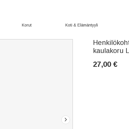
Korut
Koti & Elämäntyyli
Henkilökoh
kaulakoru L
27,00
€