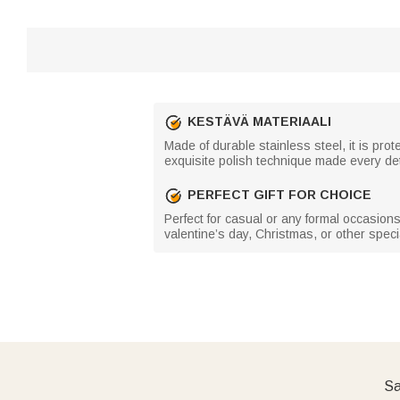
KESTÄVÄ MATERIAALI
Made of durable stainless steel, it is pro
exquisite polish technique made every det
PERFECT GIFT FOR CHOICE
Perfect for casual or any formal occasion
valentine’s day, Christmas, or other specia
Sa