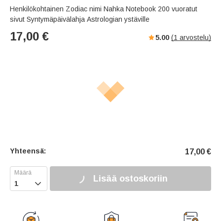
Henkilökohtainen Zodiac nimi Nahka Notebook 200 vuoratut
sivut Syntymäpäivälahja Astrologian ystäville
17,00
€
5.00
(
1
arvostelu)
Yhteensä:
17,00
€
Lisää ostoskoriin
