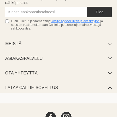
sähköpostiisi.
Tilaa
Olen lukenut ja ymmärtänyt
Yksityisyyspolitiikan ja eväskäytön
ja
suostun vastaanottamaan Callielta personoituja mainosviestejä
sähköpostitse.
MEISTÄ

ASIAKASPALVELU

OTA YHTEYTTÄ

LATAA CALLIE-SOVELLUS
