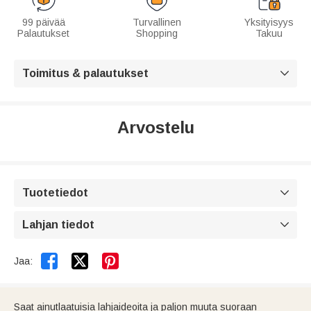
99 päivää
Turvallinen
Yksityisyys
Palautukset
Shopping
Takuu
Toimitus & palautukset

Arvostelu
Tuotetiedot

Lahjan tiedot



Jaa:
Saat ainutlaatuisia lahjaideoita ja paljon muuta suoraan