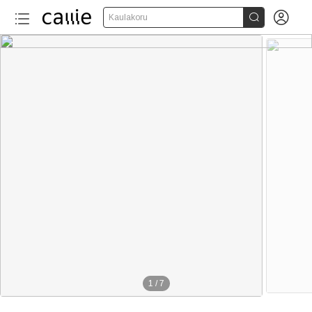


Kaulakoru
1
/
7