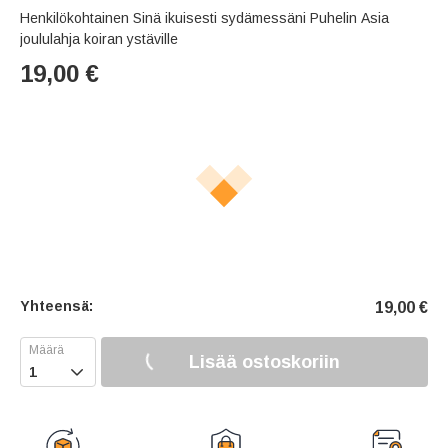
Henkilökohtainen Sinä ikuisesti sydämessäni Puhelin Asia
joululahja koiran ystäville
19,00
€
Yhteensä:
19,00
€
Lisää ostoskoriin
