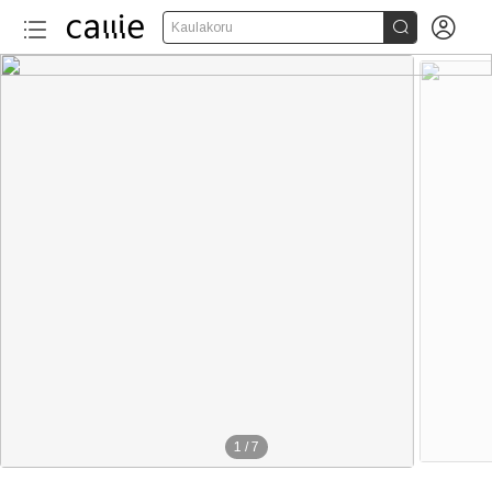


Kaulakoru
1
/
7