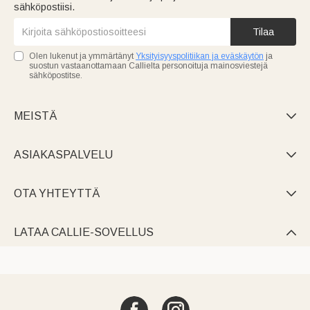
sähköpostiisi.
Tilaa
Olen lukenut ja ymmärtänyt
Yksityisyyspolitiikan ja eväskäytön
ja
suostun vastaanottamaan Callielta personoituja mainosviestejä
sähköpostitse.
MEISTÄ

ASIAKASPALVELU

OTA YHTEYTTÄ

LATAA CALLIE-SOVELLUS
