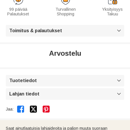
99 päivää
Turvallinen
Yksityisyys
Palautukset
Shopping
Takuu
Toimitus & palautukset

Arvostelu
Tuotetiedot

Lahjan tiedot



Jaa:
Saat ainutlaatuisia lahjaideoita ja paljon muuta suoraan