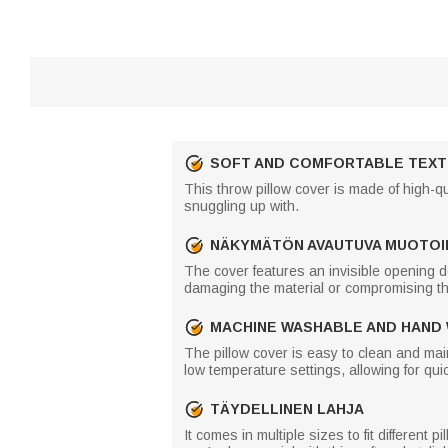
SOFT AND COMFORTABLE TEX
This throw pillow cover is made of high-qua
snuggling up with.
NÄKYMÄTÖN AVAUTUVA MUOTOI
The cover features an invisible opening de
damaging the material or compromising t
MACHINE WASHABLE AND HAND
The pillow cover is easy to clean and mai
low temperature settings, allowing for qu
TÄYDELLINEN LAHJA
It comes in multiple sizes to fit different