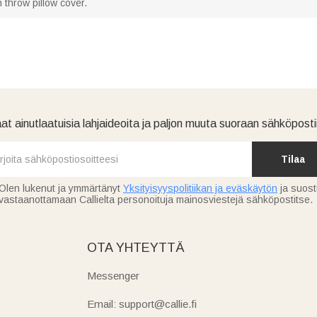
h throw pillow cover.
at ainutlaatuisia lahjaideoita ja paljon muuta suoraan sähköpostii
Tilaa
Olen lukenut ja ymmärtänyt
Yksityisyyspolitiikan ja eväskäytön
ja suos
vastaanottamaan Callielta personoituja mainosviestejä sähköpostitse.
OTA YHTEYTTÄ
Messenger
Email: support@callie.fi