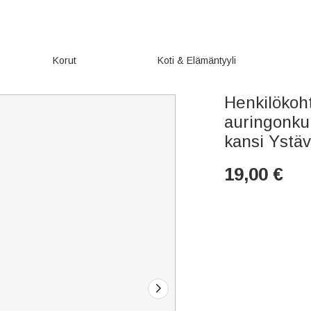
Korut
Koti & Elämäntyyli
Henkilökoh
auringonku
kansi Ystäv
19,00
€