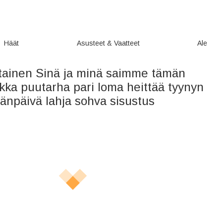
Häät
Asusteet & Vaatteet
Ale
tainen Sinä ja minä saimme tämän
kka puutarha pari loma heittää tyynyn
änpäivä lahja sohva sisustus