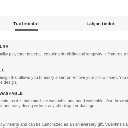
Tuotetiedot
Lahjan tiedot
TURE
lity polyester material, ensuring durability and longevity. It features a 
LU
sign that allows you to easily insert or remove your pillow insert. You 
he design.
 WASHABLE
ntain, as it is both machine washable and hand washable. Our throw pi
ick and easy drying without any shrinkage or damage.
 pillow inserts and can be customized as an anniversary gift, Valentine's D