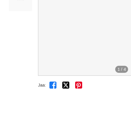
1
/
4


Jaa: