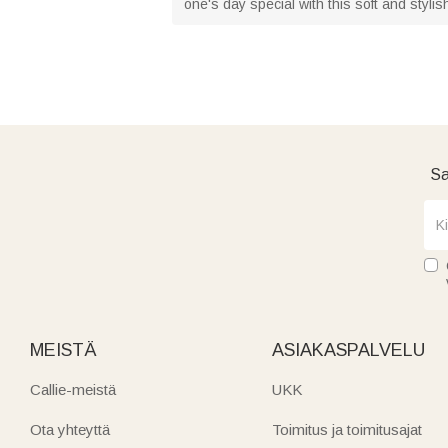
one's day special with this soft and stylis
Sa
MEISTÄ
ASIAKASPALVELU
Callie-meistä
UKK
Ota yhteyttä
Toimitus ja toimitusajat