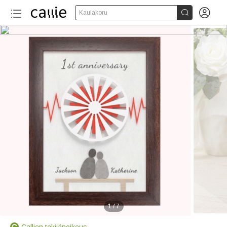


Kaulakoru
1
/
7
Callien tekijänoikeus