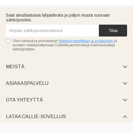
Saat ainutlaatuisia lahjaideoita ja paljon muuta suoraan
sähköpostiisi.
Tilaa
Olen lukenut ja ymmärtänyt
Yksityisyyspolitiikan ja eväskäytön
ja
suostun vastaanottamaan Callielta personoituja mainosviestejä
sähköpostitse.
MEISTÄ

ASIAKASPALVELU

OTA YHTEYTTÄ

LATAA CALLIE-SOVELLUS
