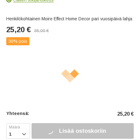
Henkilökohtainen Moire Effect Home Decor pari vuosipäivä lahja
25,20
€
36,00
€
30% pois
Yhteensä:
25,20
€
Lisää ostoskoriin
