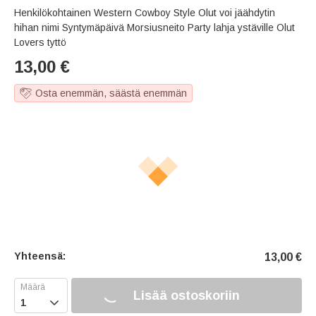
Henkilökohtainen Western Cowboy Style Olut voi jäähdytin
hihan nimi Syntymäpäivä Morsiusneito Party lahja ystäville Olut
Lovers tyttö
13,00
€
Osta enemmän, säästä enemmän
Yhteensä:
13,00
€
Lisää ostoskoriin
