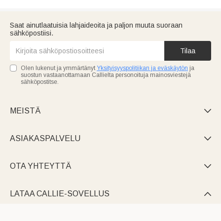
Saat ainutlaatuisia lahjaideoita ja paljon muuta suoraan
sähköpostiisi.
Tilaa
Olen lukenut ja ymmärtänyt
Yksityisyyspolitiikan ja eväskäytön
ja
suostun vastaanottamaan Callielta personoituja mainosviestejä
sähköpostitse.
MEISTÄ

ASIAKASPALVELU

OTA YHTEYTTÄ

LATAA CALLIE-SOVELLUS
