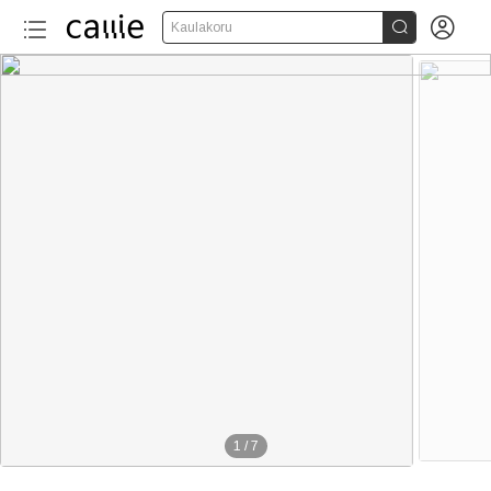


Kaulakoru
1
/
7