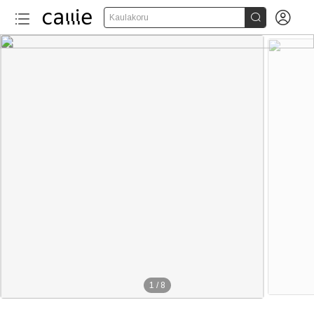


Kaulakoru
1
/
8