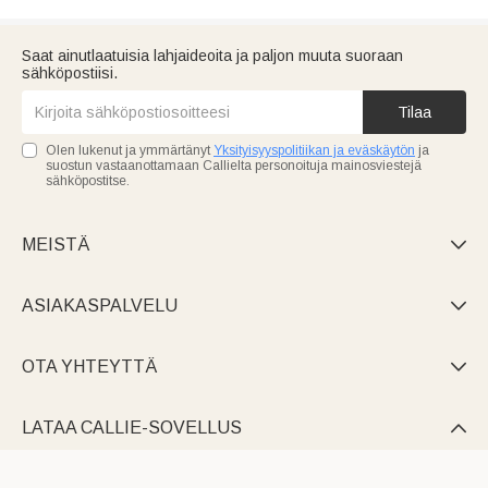
Saat ainutlaatuisia lahjaideoita ja paljon muuta suoraan
sähköpostiisi.
Tilaa
Olen lukenut ja ymmärtänyt
Yksityisyyspolitiikan ja eväskäytön
ja
suostun vastaanottamaan Callielta personoituja mainosviestejä
sähköpostitse.
MEISTÄ

ASIAKASPALVELU

OTA YHTEYTTÄ

LATAA CALLIE-SOVELLUS
