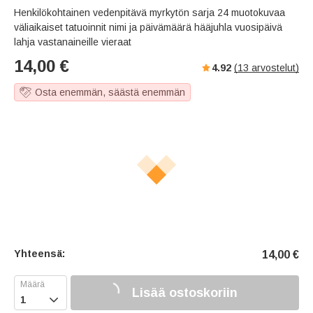
Henkilökohtainen vedenpitävä myrkytön sarja 24 muotokuvaa
väliaikaiset tatuoinnit nimi ja päivämäärä hääjuhla vuosipäivä
lahja vastanaineille vieraat
14,00
€
4.92
(
13
arvostelut)
Osta enemmän, säästä enemmän
Yhteensä:
14,00
€
Lisää ostoskoriin
