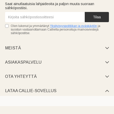
Saat ainutlaatuisia lahjaideoita ja paljon muuta suoraan
sähköpostiisi.
Tilaa
Olen lukenut ja ymmärtänyt
Yksityisyyspolitiikan ja eväskäytön
ja
suostun vastaanottamaan Callielta personoituja mainosviestejä
sähköpostitse.
MEISTÄ

ASIAKASPALVELU

OTA YHTEYTTÄ

LATAA CALLIE-SOVELLUS
