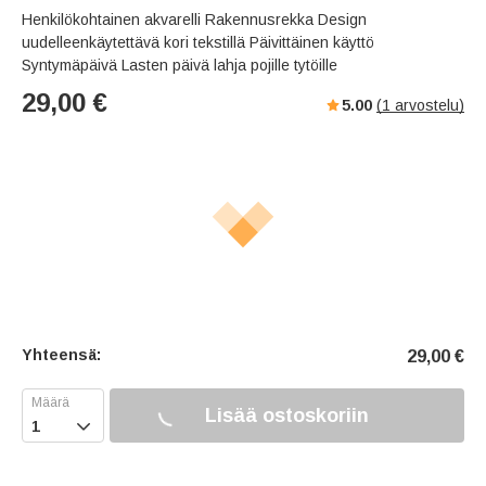
Henkilökohtainen akvarelli Rakennusrekka Design
uudelleenkäytettävä kori tekstillä Päivittäinen käyttö
Syntymäpäivä Lasten päivä lahja pojille tytöille
29,00
€
5.00
(
1
arvostelu)
Yhteensä:
29,00
€
Lisää ostoskoriin
