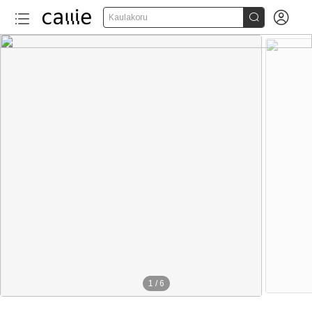


Kaulakoru
1
/
6