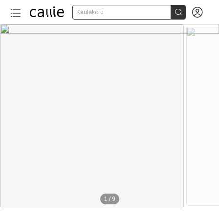


Kaulakoru
1
/
9