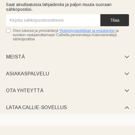
Saat ainutlaatuisia lahjaideoita ja paljon muuta suoraan
sähköpostiisi.
Tilaa
Olen lukenut ja ymmärtänyt
Yksityisyyspolitiikan ja eväskäytön
ja
suostun vastaanottamaan Callielta personoituja mainosviestejä
sähköpostitse.
MEISTÄ

ASIAKASPALVELU

OTA YHTEYTTÄ

LATAA CALLIE-SOVELLUS
