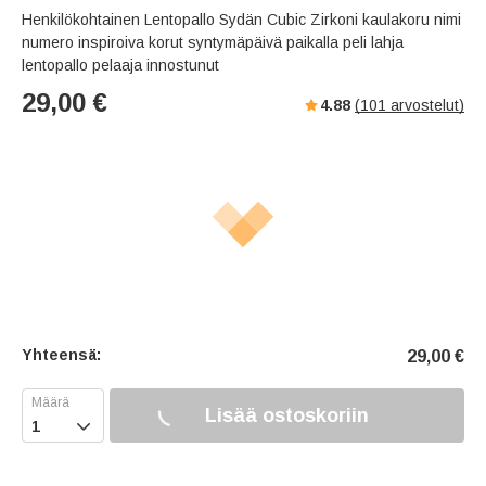
Henkilökohtainen Lentopallo Sydän Cubic Zirkoni kaulakoru nimi
numero inspiroiva korut syntymäpäivä paikalla peli lahja
lentopallo pelaaja innostunut
29,00
€
4.88
(
101
arvostelut)
Yhteensä:
29,00
€
Lisää ostoskoriin
