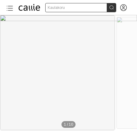


Kaulakoru
1
/
10