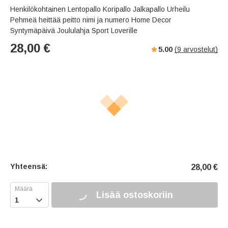
Henkilökohtainen Lentopallo Koripallo Jalkapallo Urheilu
Pehmeä heittää peitto nimi ja numero Home Decor
Syntymäpäivä Joululahja Sport Loverille
28,00
€
5.00
(
9
arvostelut)
Yhteensä:
28,00
€
Lisää ostoskoriin
