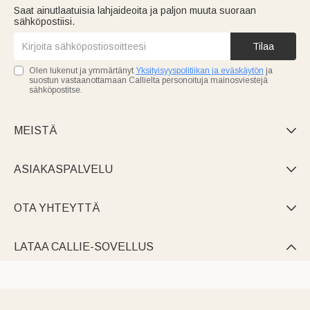
Saat ainutlaatuisia lahjaideoita ja paljon muuta suoraan
sähköpostiisi.
Tilaa
Olen lukenut ja ymmärtänyt
Yksityisyyspolitiikan ja eväskäytön
ja
suostun vastaanottamaan Callielta personoituja mainosviestejä
sähköpostitse.
MEISTÄ

ASIAKASPALVELU

OTA YHTEYTTÄ

LATAA CALLIE-SOVELLUS
