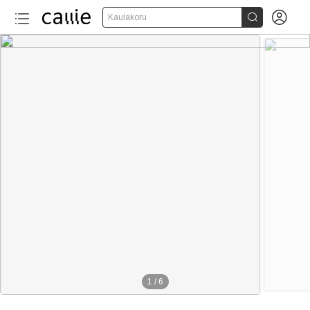


Kaulakoru
1
/
6