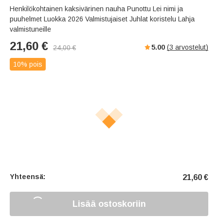
Henkilökohtainen kaksivärinen nauha Punottu Lei nimi ja
puuhelmet Luokka 2026 Valmistujaiset Juhlat koristelu Lahja
valmistuneille
21,60
€
5.00
(
3
arvostelut)
24,00
€
10% pois
Yhteensä:
21,60
€
Lisää ostoskoriin