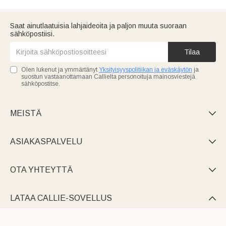
Saat ainutlaatuisia lahjaideoita ja paljon muuta suoraan
sähköpostiisi.
Tilaa
Olen lukenut ja ymmärtänyt
Yksityisyyspolitiikan ja eväskäytön
ja
suostun vastaanottamaan Callielta personoituja mainosviestejä
sähköpostitse.
MEISTÄ

ASIAKASPALVELU

OTA YHTEYTTÄ

LATAA CALLIE-SOVELLUS
