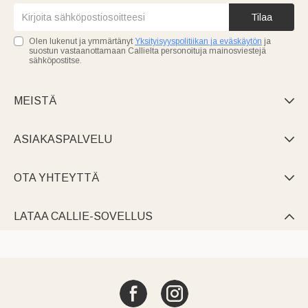
Tilaa
Olen lukenut ja ymmärtänyt
Yksityisyyspolitiikan ja eväskäytön
ja
suostun vastaanottamaan Callielta personoituja mainosviestejä
sähköpostitse.
MEISTÄ

ASIAKASPALVELU

OTA YHTEYTTÄ

LATAA CALLIE-SOVELLUS
