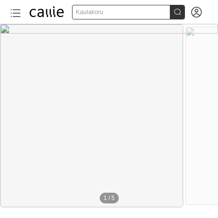


Kaulakoru
1
/
5