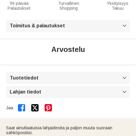
99 päivää
Turvallinen
Yksityisyys
Palautukset
Shopping
Takuu
Toimitus & palautukset

Arvostelu
Tuotetiedot

Lahjan tiedot



Jaa:
Saat ainutlaatuisia lahjaideoita ja paljon muuta suoraan
sähköpostiisi.