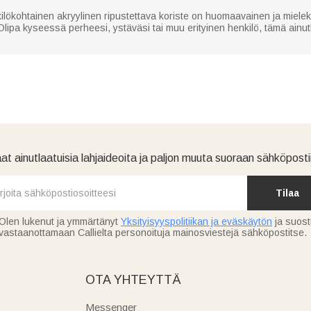
kilökohtainen akryylinen ripustettava koriste on huomaavainen ja mielek
 Olipa kyseessä perheesi, ystäväsi tai muu erityinen henkilö, tämä ainu
at ainutlaatuisia lahjaideoita ja paljon muuta suoraan sähköpostii
Tilaa
Olen lukenut ja ymmärtänyt
Yksityisyyspolitiikan ja eväskäytön
ja suos
vastaanottamaan Callielta personoituja mainosviestejä sähköpostitse.
OTA YHTEYTTÄ
Messenger