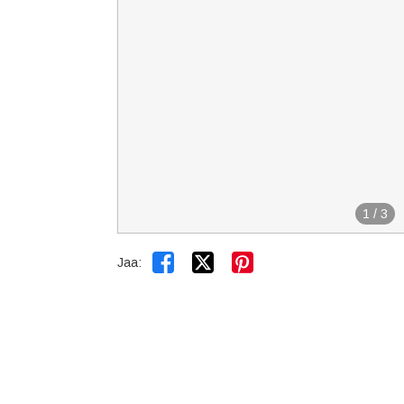
1
/
3


Jaa: