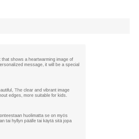
t that shows a heartwarming image of
ersonalized message, it will be a special
autiful, The clear and vibrant image
hout edges, more suitable for kids.
 luonteestaan huolimatta se on myös
 tai hyllyn päälle tai käytä sitä jopa