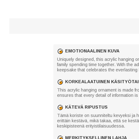
EMOTIONAALINEN KUVA
Uniquely designed, this acrylic hanging
family spending time together. With the a
keepsake that celebrates the everlasting
KORKEALAATUINEN KÄSITYÖTA
This acrylic hanging ornament is made fro
ensures that every detail of information i
KÄTEVÄ RIPUSTUS
Tämä koriste on suunniteltu kevyeksi ja h
erittäin kestävä, mikä takaa, että se kestä
keskipisteenä erityistilaisuudessa.
MERKITYKSELLINEN LAHJA