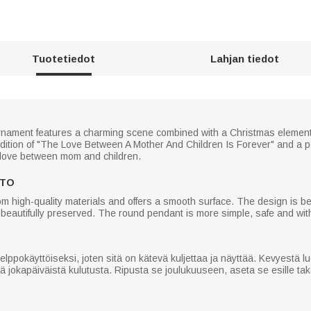
Tuotetiedot
Lahjan tiedot
 ornament features a charming scene combined with a Christmas elemen
ddition of "The Love Between A Mother And Children Is Forever" and a p
 love between mom and children.
ITO
m high-quality materials and offers a smooth surface. The design is be
s beautifully preserved. The round pendant is more simple, safe and wit
elppokäyttöiseksi, joten sitä on kätevä kuljettaa ja näyttää. Kevyestä
ä jokapäiväistä kulutusta. Ripusta se joulukuuseen, aseta se esille takan