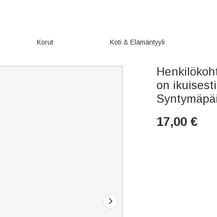
Korut
Koti & Elämäntyyli
Henkilökoht
on ikuisest
Syntymäpäiv
17,00
€