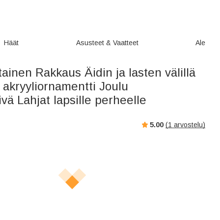
Häät
Asusteet & Vaatteet
Ale
ainen Rakkaus Äidin ja lasten välillä
i akryyliornamentti Joulu
ä Lahjat lapsille perheelle
5.00
(
1
arvostelu)