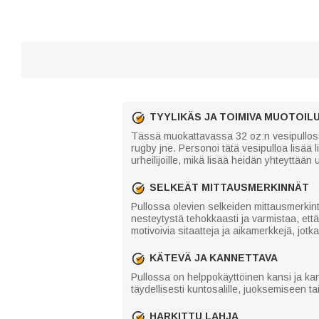
TYYLIKÄS JA TOIMIVA MUOTOIL
Tässä muokattavassa 32 oz:n vesipullossa y
rugby jne. Personoi tätä vesipulloa lisää l
urheilijoille, mikä lisää heidän yhteyttää
SELKEÄT MITTAUSMERKINNÄT
Pullossa olevien selkeiden mittausmerkin
nesteytystä tehokkaasti ja varmistaa, että
motivoivia sitaatteja ja aikamerkkejä, jot
KÄTEVÄ JA KANNETTAVA
Pullossa on helppokäyttöinen kansi ja kan
täydellisesti kuntosalille, juoksemiseen tai
HARKITTU LAHJA