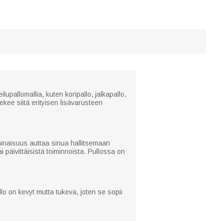
upallomallia, kuten koripallo, jalkapallo,
ekee siitä erityisen lisävarusteen
minaisuus auttaa sinua hallitsemaan
i päivittäisistä toiminnoista. Pullossa on
o on kevyt mutta tukeva, joten se sopii