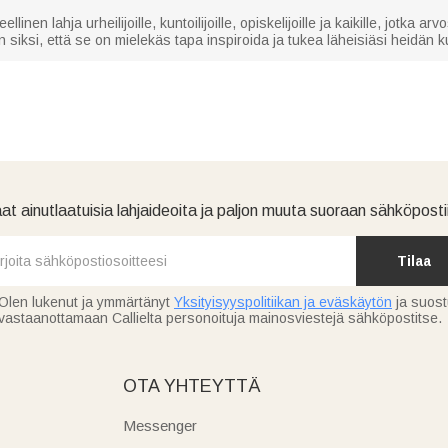
nen lahja urheilijoille, kuntoilijoille, opiskelijoille ja kaikille, jotka ar
in siksi, että se on mielekäs tapa inspiroida ja tukea läheisiäsi heidän 
at ainutlaatuisia lahjaideoita ja paljon muuta suoraan sähköpostii
Tilaa
Olen lukenut ja ymmärtänyt
Yksityisyyspolitiikan ja eväskäytön
ja suos
vastaanottamaan Callielta personoituja mainosviestejä sähköpostitse.
OTA YHTEYTTÄ
Messenger