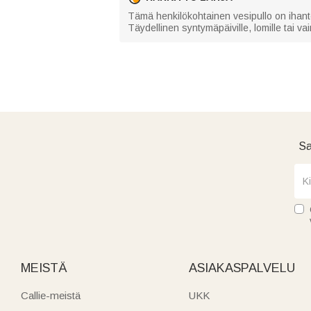
Tämä henkilökohtainen vesipullo on ihanteelli
Täydellinen syntymäpäiville, lomille tai va
Sa
MEISTÄ
ASIAKASPALVELU
Callie-meistä
UKK