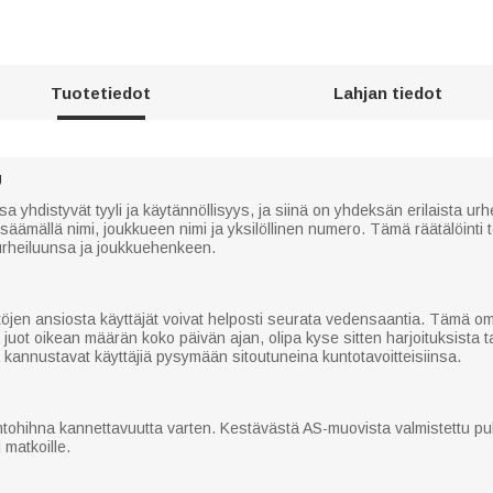
Tuotetiedot
Lahjan tiedot
U
hdistyvät tyyli ja käytännöllisyys, ja siinä on yhdeksän erilaista urheil
isäämällä nimi, joukkueen nimi ja yksilöllinen numero. Tämä räätälöinti t
n urheiluunsa ja joukkuehenkeen.
töjen ansiosta käyttäjät voivat helposti seurata vedensaantia. Tämä o
 juot oikean määrän koko päivän ajan, olipa kyse sitten harjoituksista ta
ka kannustavat käyttäjiä pysymään sitoutuneina kuntotavoitteisiinsa.
tohihna kannettavuutta varten. Kestävästä AS-muovista valmistettu pull
 matkoille.