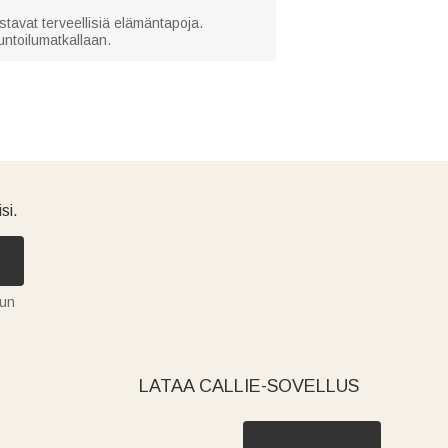
vostavat terveellisiä elämäntapoja.
kuntoilumatkallaan.
si.
tun
LATAA CALLIE-SOVELLUS