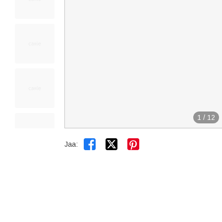
1
/
12


Jaa: