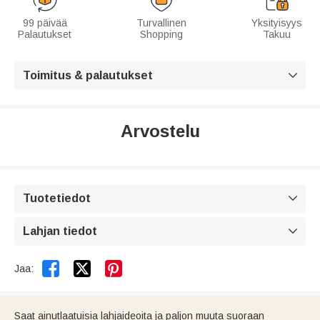
99 päivää
Turvallinen
Yksityisyys
Palautukset
Shopping
Takuu
Toimitus & palautukset

Arvostelu
Tuotetiedot

Lahjan tiedot



Jaa:
Saat ainutlaatuisia lahjaideoita ja paljon muuta suoraan