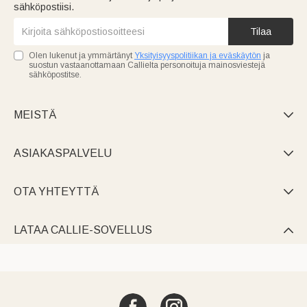
sähköpostiisi.
Tilaa
Olen lukenut ja ymmärtänyt
Yksityisyyspolitiikan ja eväskäytön
ja
suostun vastaanottamaan Callielta personoituja mainosviestejä
sähköpostitse.
MEISTÄ

ASIAKASPALVELU

OTA YHTEYTTÄ

LATAA CALLIE-SOVELLUS
