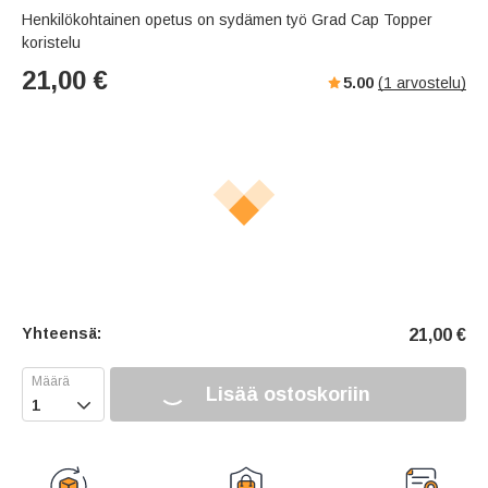
Henkilökohtainen opetus on sydämen työ Grad Cap Topper
koristelu
21,00
€
5.00
(
1
arvostelu)
Yhteensä:
21,00
€
Lisää ostoskoriin
