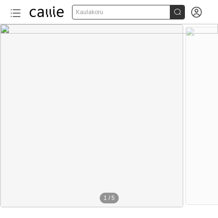


Kaulakoru
1
/
5