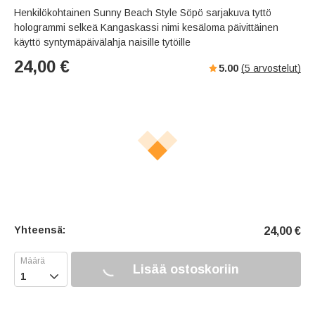
Henkilökohtainen Sunny Beach Style Söpö sarjakuva tyttö
hologrammi selkeä Kangaskassi nimi kesäloma päivittäinen
käyttö syntymäpäivälahja naisille tytöille
24,00
€
5.00
(
5
arvostelut)
Yhteensä:
24,00
€
Lisää ostoskoriin
