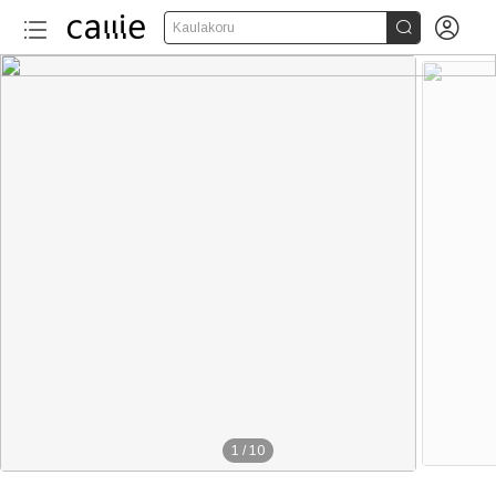


Kaulakoru
1
/
10