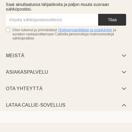
Saat ainutlaatuisia lahjaideoita ja paljon muuta suoraan
sähköpostiisi.
Tilaa
Olen lukenut ja ymmärtänyt
Yksityisyyspolitiikan ja eväskäytön
ja
suostun vastaanottamaan Callielta personoituja mainosviestejä
sähköpostitse.
MEISTÄ

ASIAKASPALVELU

OTA YHTEYTTÄ

LATAA CALLIE-SOVELLUS
