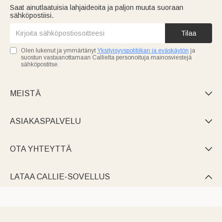
Saat ainutlaatuisia lahjaideoita ja paljon muuta suoraan
sähköpostiisi.
Tilaa
Olen lukenut ja ymmärtänyt
Yksityisyyspolitiikan ja eväskäytön
ja
suostun vastaanottamaan Callielta personoituja mainosviestejä
sähköpostitse.
MEISTÄ

ASIAKASPALVELU

OTA YHTEYTTÄ

LATAA CALLIE-SOVELLUS
