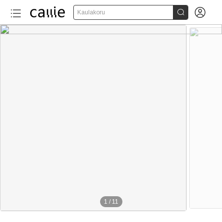


Kaulakoru
1
/
11