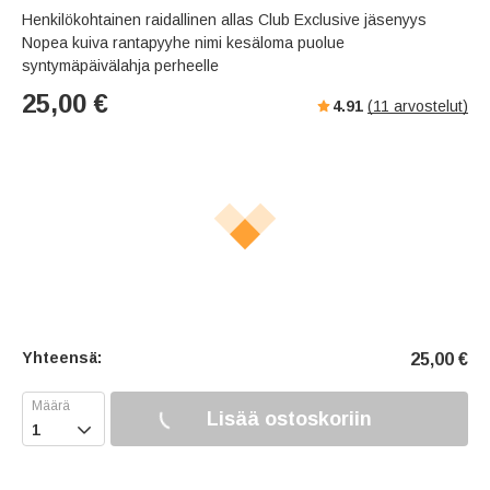
Henkilökohtainen raidallinen allas Club Exclusive jäsenyys
Nopea kuiva rantapyyhe nimi kesäloma puolue
syntymäpäivälahja perheelle
25,00
€
4.91
(
11
arvostelut)
Yhteensä:
25,00
€
Lisää ostoskoriin
