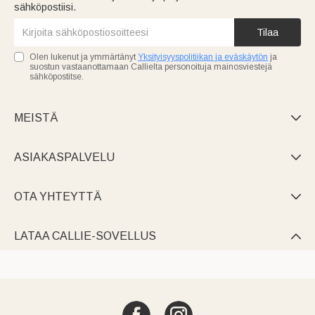
sähköpostiisi.
Tilaa
Olen lukenut ja ymmärtänyt
Yksityisyyspolitiikan ja eväskäytön
ja
suostun vastaanottamaan Callielta personoituja mainosviestejä
sähköpostitse.
MEISTÄ

ASIAKASPALVELU

OTA YHTEYTTÄ

LATAA CALLIE-SOVELLUS
