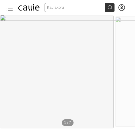


Kaulakoru
1
/
7