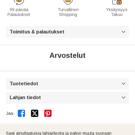
99 päivää
Turvallinen
Yksityisyys
Palautukset
Shopping
Takuu
Toimitus & palautukset

Arvostelut
Tuotetiedot

Lahjan tiedot



Jaa:
Saat ainutlaatuisia lahjaideoita ja paljon muuta suoraan