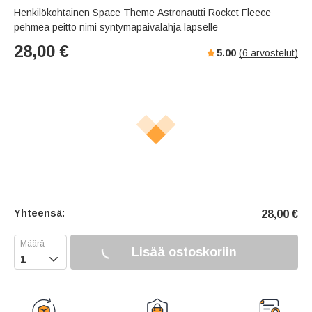
Henkilökohtainen Space Theme Astronautti Rocket Fleece
pehmeä peitto nimi syntymäpäivälahja lapselle
28,00
€
5.00
(
6
arvostelut)
Yhteensä:
28,00
€
Lisää ostoskoriin
