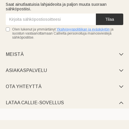
Saat ainutlaatuisia lahjaideoita ja paljon muuta suoraan
sähköpostiisi.
Tilaa
Olen lukenut ja ymmärtänyt
Yksityisyyspolitiikan ja eväskäytön
ja
suostun vastaanottamaan Callielta personoituja mainosviestejä
sähköpostitse.
MEISTÄ

ASIAKASPALVELU

OTA YHTEYTTÄ

LATAA CALLIE-SOVELLUS
