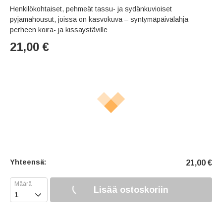
Henkilökohtaiset, pehmeät tassu- ja sydänkuvioiset
pyjamahousut, joissa on kasvokuva – syntymäpäivälahja
perheen koira- ja kissaystäville
21,00
€
Yhteensä:
21,00
€
Lisää ostoskoriin
