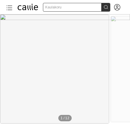


Kaulakoru
1
/
12