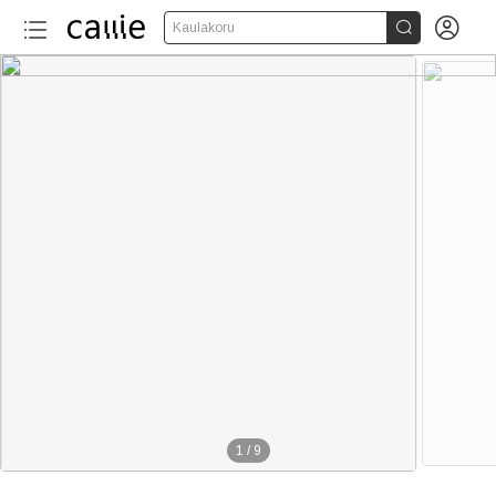


Kaulakoru
1
/
9