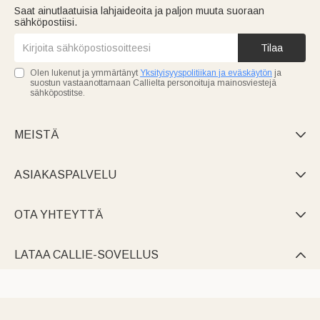
Saat ainutlaatuisia lahjaideoita ja paljon muuta suoraan
sähköpostiisi.
Tilaa
Olen lukenut ja ymmärtänyt
Yksityisyyspolitiikan ja eväskäytön
ja
suostun vastaanottamaan Callielta personoituja mainosviestejä
sähköpostitse.
MEISTÄ

ASIAKASPALVELU

OTA YHTEYTTÄ

LATAA CALLIE-SOVELLUS
