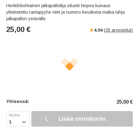
Henkilökohtainen jalkapalloilija siluetti Nopea kuivaus
ylimitoitettu rantapyyhe nimi ja numero kesäloma matka lahja
jalkapallon ystävälle
25,00
€
4.94
(
35
arvostelut)
Yhteensä:
25,00
€
Lisää ostoskoriin
