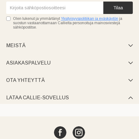
Tilaa
Olen lukenut ja ymmärtänyt
Yksityisyyspolitiikan ja eväskäytön
ja
suostun vastaanottamaan Callielta personoituja mainosviestejä
sähköpostitse.
MEISTÄ

ASIAKASPALVELU

OTA YHTEYTTÄ

LATAA CALLIE-SOVELLUS
