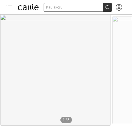


Kaulakoru
1
/
5