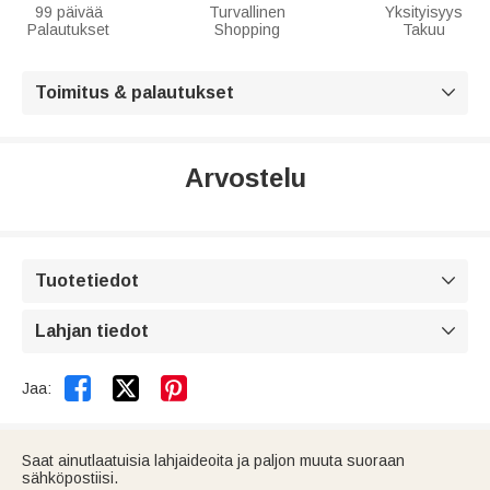
99 päivää
Turvallinen
Yksityisyys
Palautukset
Shopping
Takuu
Toimitus & palautukset

Arvostelu
Tuotetiedot

Lahjan tiedot



Jaa:
Saat ainutlaatuisia lahjaideoita ja paljon muuta suoraan
sähköpostiisi.