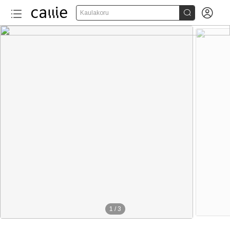


Kaulakoru
1
/
3