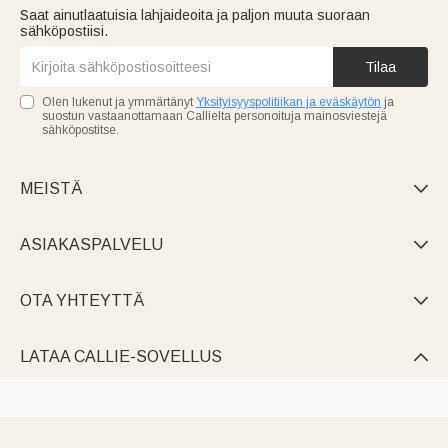
Saat ainutlaatuisia lahjaideoita ja paljon muuta suoraan
sähköpostiisi.
Tilaa
Olen lukenut ja ymmärtänyt
Yksityisyyspolitiikan ja eväskäytön
ja
suostun vastaanottamaan Callielta personoituja mainosviestejä
sähköpostitse.
MEISTÄ

ASIAKASPALVELU

OTA YHTEYTTÄ

LATAA CALLIE-SOVELLUS
