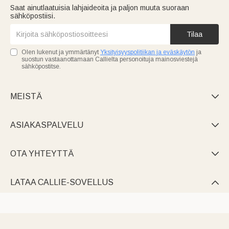
Saat ainutlaatuisia lahjaideoita ja paljon muuta suoraan
sähköpostiisi.
Tilaa
Olen lukenut ja ymmärtänyt
Yksityisyyspolitiikan ja eväskäytön
ja
suostun vastaanottamaan Callielta personoituja mainosviestejä
sähköpostitse.
MEISTÄ

ASIAKASPALVELU

OTA YHTEYTTÄ

LATAA CALLIE-SOVELLUS
