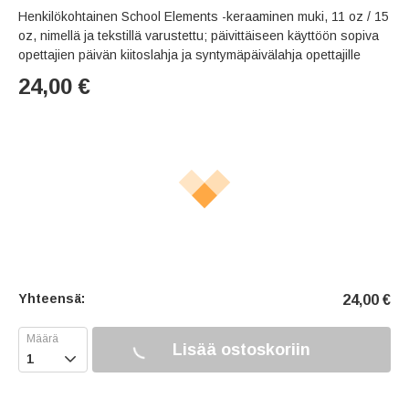
Henkilökohtainen School Elements -keraaminen muki, 11 oz / 15
oz, nimellä ja tekstillä varustettu; päivittäiseen käyttöön sopiva
opettajien päivän kiitoslahja ja syntymäpäivälahja opettajille
24,00
€
Yhteensä:
24,00
€
Lisää ostoskoriin
