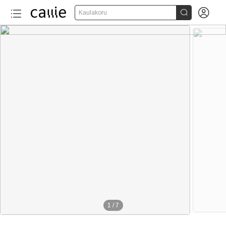


Kaulakoru
1
/
7