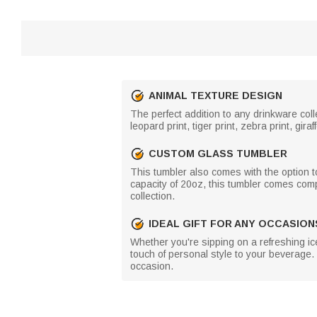
ANIMAL TEXTURE DESIGN
The perfect addition to any drinkware coll
leopard print, tiger print, zebra print, gir
CUSTOM GLASS TUMBLER
This tumbler also comes with the option to
capacity of 20oz, this tumbler comes compl
collection.
IDEAL GIFT FOR ANY OCCASION
Whether you're sipping on a refreshing ice
touch of personal style to your beverage. 
occasion.