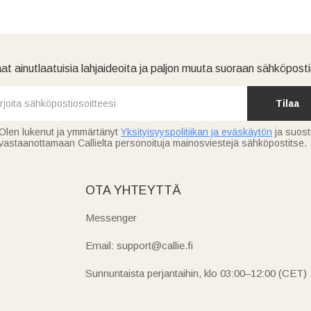
at ainutlaatuisia lahjaideoita ja paljon muuta suoraan sähköpostii
Tilaa
Olen lukenut ja ymmärtänyt
Yksityisyyspolitiikan ja eväskäytön
ja suos
vastaanottamaan Callielta personoituja mainosviestejä sähköpostitse.
OTA YHTEYTTÄ
Messenger
Email: support@callie.fi
Sunnuntaista perjantaihin, klo 03:00–12:00 (CET)