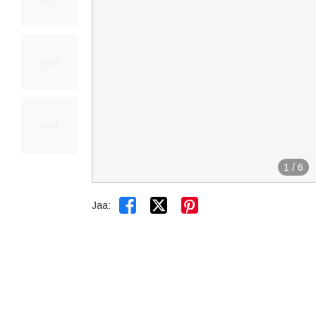
1
/
6


Jaa: