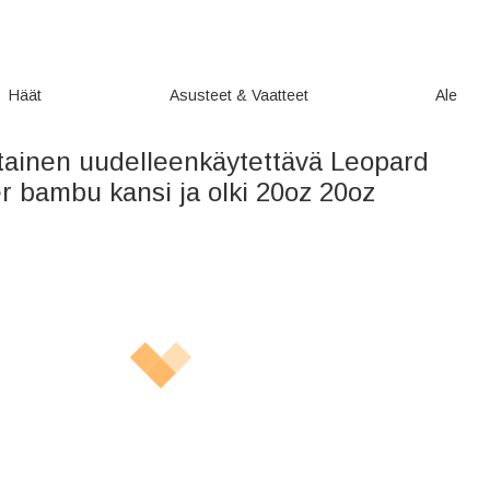
Häät
Asusteet & Vaatteet
Ale
tainen uudelleenkäytettävä Leopard
r bambu kansi ja olki 20oz 20oz