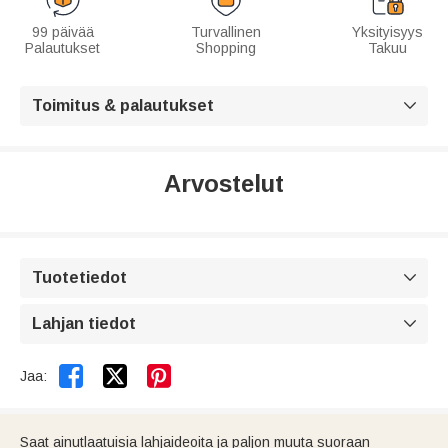
99 päivää
Turvallinen
Yksityisyys
Palautukset
Shopping
Takuu
Toimitus & palautukset

Arvostelut
Tuotetiedot

Lahjan tiedot



Jaa:
Saat ainutlaatuisia lahjaideoita ja paljon muuta suoraan