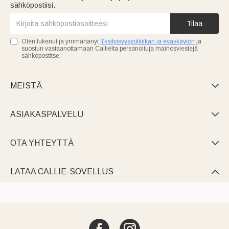
sähköpostiisi.
Tilaa
Olen lukenut ja ymmärtänyt
Yksityisyyspolitiikan ja eväskäytön
ja
suostun vastaanottamaan Callielta personoituja mainosviestejä
sähköpostitse.
MEISTÄ

ASIAKASPALVELU

OTA YHTEYTTÄ

LATAA CALLIE-SOVELLUS
