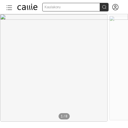


Kaulakoru
1
/
8