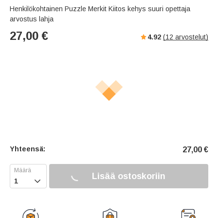
Henkilökohtainen Puzzle Merkit Kiitos kehys suuri opettaja
arvostus lahja
27,00
€
4.92
(
12
arvostelut)
Yhteensä:
27,00
€
Lisää ostoskoriin
