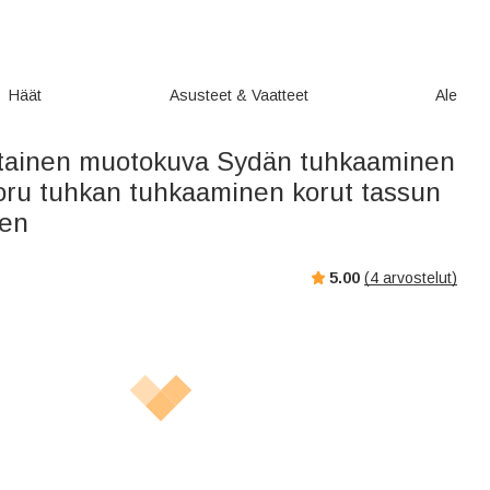
Häät
Asusteet & Vaatteet
Ale
tainen muotokuva Sydän tuhkaaminen
oru tuhkan tuhkaaminen korut tassun
ten
5.00
(
4
arvostelut)