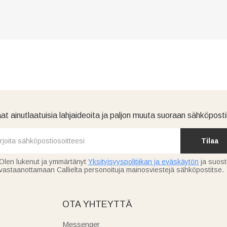
at ainutlaatuisia lahjaideoita ja paljon muuta suoraan sähköpostii
Tilaa
Olen lukenut ja ymmärtänyt
Yksityisyyspolitiikan ja eväskäytön
ja suos
vastaanottamaan Callielta personoituja mainosviestejä sähköpostitse.
OTA YHTEYTTÄ
Messenger