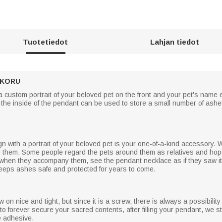
Tuotetiedot
Lahjan tiedot
AKORU
a custom portrait of your beloved pet on the front and your pet's name 
he inside of the pendant can be used to store a small number of ashes, h
n with a portrait of your beloved pet is your one-of-a-kind accessory. 
g them. Some people regard the pets around them as relatives and hope 
s when they accompany them, see the pendant necklace as if they saw it
keeps ashes safe and protected for years to come.
 on nice and tight, but since it is a screw, there is always a possibility
 to forever secure your sacred contents, after filling your pendant, we
e adhesive.