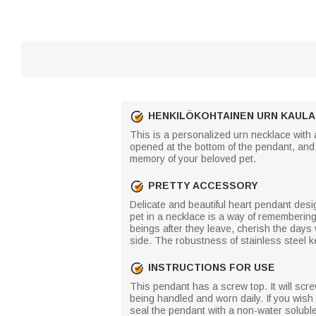
HENKILÖKOHTAINEN URN KAUL
This is a personalized urn necklace with 
opened at the bottom of the pendant, and t
memory of your beloved pet.
PRETTY ACCESSORY
Delicate and beautiful heart pendant desig
pet in a necklace is a way of rememberin
beings after they leave, cherish the day
side. The robustness of stainless steel 
INSTRUCTIONS FOR USE
This pendant has a screw top. It will screw
being handled and worn daily. If you wish
seal the pendant with a non-water solubl