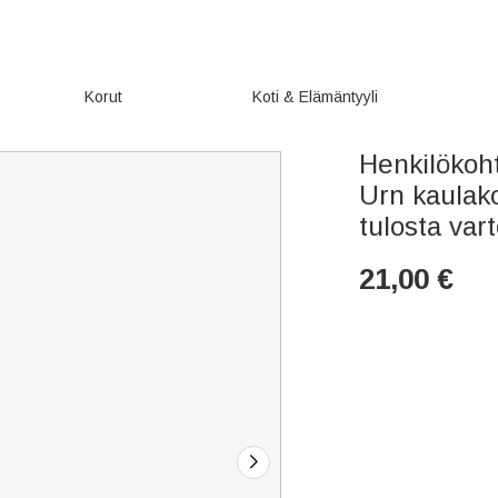
Korut
Koti & Elämäntyyli
Henkilökoh
Urn kaulak
tulosta var
21,00
€