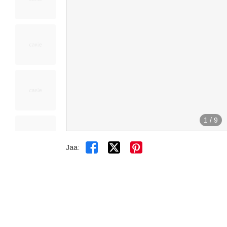
1
/
9


Jaa: