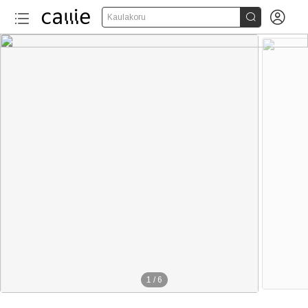


Kaulakoru
1
/
6