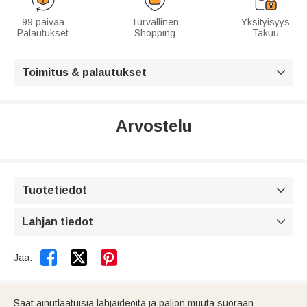
99 päivää
Turvallinen
Yksityisyys
Palautukset
Shopping
Takuu
Toimitus & palautukset

Arvostelu
Tuotetiedot

Lahjan tiedot



Jaa:
Saat ainutlaatuisia lahjaideoita ja paljon muuta suoraan