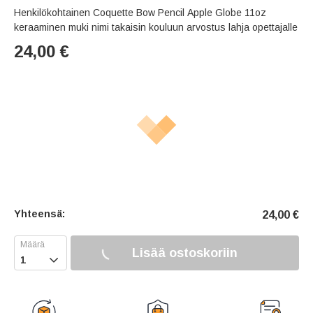
Henkilökohtainen Coquette Bow Pencil Apple Globe 11oz
keraaminen muki nimi takaisin kouluun arvostus lahja opettajalle
24,00
€
Yhteensä:
24,00
€
Lisää ostoskoriin
