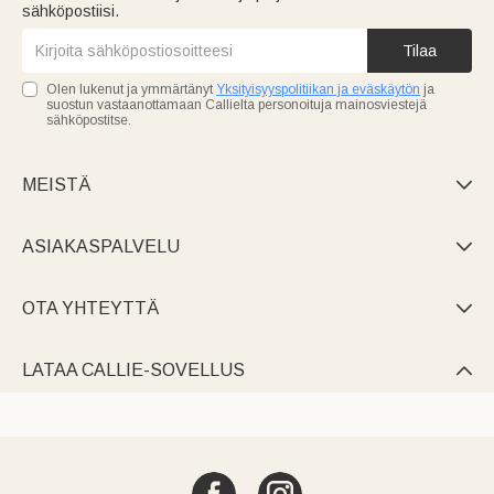
sähköpostiisi.
Tilaa
Olen lukenut ja ymmärtänyt
Yksityisyyspolitiikan ja eväskäytön
ja
suostun vastaanottamaan Callielta personoituja mainosviestejä
sähköpostitse.
MEISTÄ

ASIAKASPALVELU

OTA YHTEYTTÄ

LATAA CALLIE-SOVELLUS
