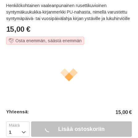
Henkilökohtainen vaaleanpunainen rusettikuvioinen
syntymäkuukukka-kirjanmerkki PU-nahasta, nimellä varustettu
syntymäpäivä- tai vuosipäivälahja kirjan ystäville ja lukuhirviöille
15,00
€
Osta enemmän, säästä enemmän
Yhteensä:
15,00
€
Lisää ostoskoriin
