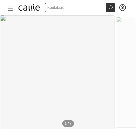


Kaulakoru
1
/
7