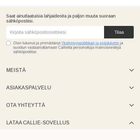
Saat ainutlaatuisia lahjaideoita ja paljon muuta suoraan
sähköpostiisi.
Tilaa
Olen lukenut ja ymmärtänyt
Yksityisyyspolitiikan ja eväskäytön
ja
suostun vastaanottamaan Callielta personoituja mainosviestejä
sähköpostitse.
MEISTÄ

ASIAKASPALVELU

OTA YHTEYTTÄ

LATAA CALLIE-SOVELLUS
