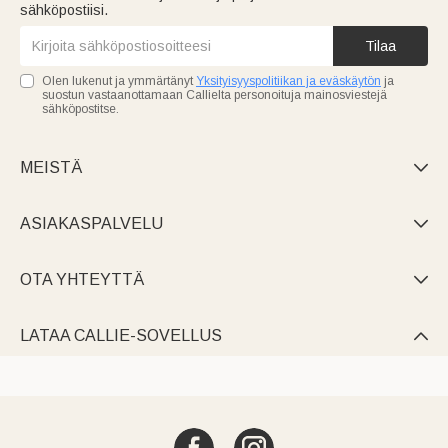
sähköpostiisi.
Tilaa
Olen lukenut ja ymmärtänyt
Yksityisyyspolitiikan ja eväskäytön
ja
suostun vastaanottamaan Callielta personoituja mainosviestejä
sähköpostitse.
MEISTÄ

ASIAKASPALVELU

OTA YHTEYTTÄ

LATAA CALLIE-SOVELLUS
