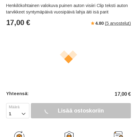
Henkilökohtainen valokuva puinen auton visiiri Clip teksti auton
tarvikkeet syntymäpäivä vuosipäivä lahja äiti isä parit
17,00
€
4.80
(
5
arvostelut)
Yhteensä:
17,00
€
Lisää ostoskoriin
