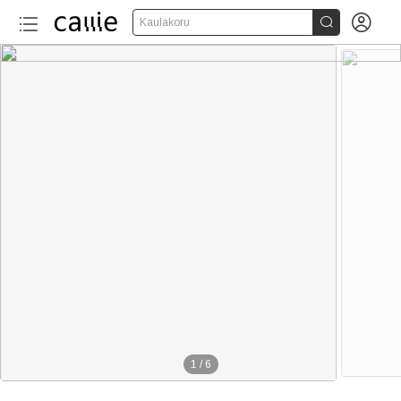


Kaulakoru
1
/
6