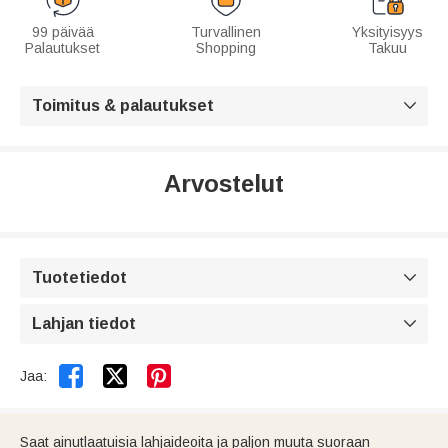
99 päivää
Turvallinen
Yksityisyys
Palautukset
Shopping
Takuu
Toimitus & palautukset

Arvostelut
Tuotetiedot

Lahjan tiedot



Jaa:
Saat ainutlaatuisia lahjaideoita ja paljon muuta suoraan