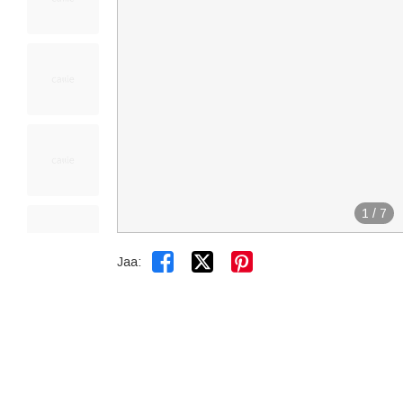
1
/
7


Jaa: