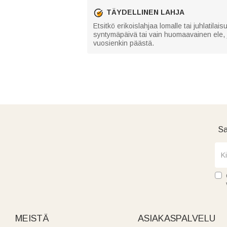
TÄYDELLINEN LAHJA
Etsitkö erikoislahjaa lomalle tai juhlatil
syntymäpäivä tai vain huomaavainen ele, jol
vuosienkin päästä.
Sa
MEISTÄ
ASIAKASPALVELU