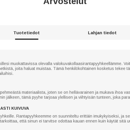
Arvostelut
Tuotetiedot
Lahjan tiedot
illesi muokattavissa olevalla valokuvakollaasirantapyyhkeellämme. Voit 
ä hetkistä, joita haluat muistaa. Tämä henkilökohtainen kosketus tekee 
luihisi.
ehmeästä materiaalista, joten se on hellävarainen ja mukava ihoa vaste
nnin jälkeen, tämä pyyhe tarjoaa ylellisen ja viihtyisän tunteen, joka pa
ASTI KUIVUVA
 pyyhkeille. Rantapyyhkeemme on suunniteltu erittäin imukykyiseksi, ja s
arkoittaa, että sinun ei tarvitse odottaa kauan ennen kuin käytät sitä 