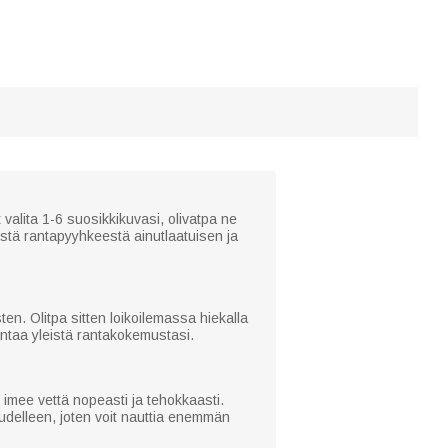
valita 1-6 suosikkikuvasi, olivatpa ne
tästä rantapyyhkeestä ainutlaatuisen ja
n. Olitpa sitten loikoilemassa hiekalla
rantaa yleistä rantakokemustasi.
e imee vettä nopeasti ja tehokkaasti.
uudelleen, joten voit nauttia enemmän