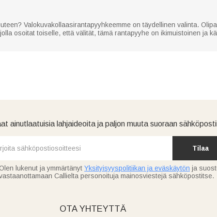
aisuuteen? Valokuvakollaasirantapyyhkeemme on täydellinen valinta. Olip
la osoitat toiselle, että välität, tämä rantapyyhe on ikimuistoinen ja käy
at ainutlaatuisia lahjaideoita ja paljon muuta suoraan sähköpostii
Tilaa
Olen lukenut ja ymmärtänyt
Yksityisyyspolitiikan ja eväskäytön
ja suos
vastaanottamaan Callielta personoituja mainosviestejä sähköpostitse.
OTA YHTEYTTÄ