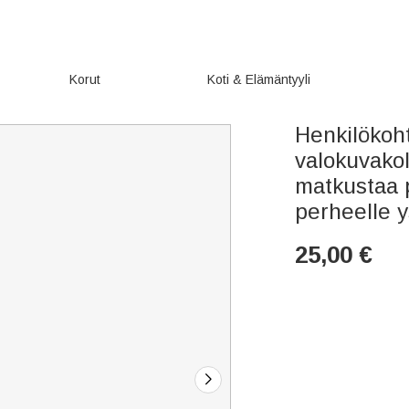
Korut
Koti & Elämäntyyli
Henkilökoh
valokuvako
matkustaa 
perheelle 
25,00
€