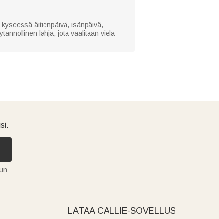
a kyseessä äitienpäivä, isänpäivä,
tännöllinen lahja, jota vaalitaan vielä
si.
tun
LATAA CALLIE-SOVELLUS