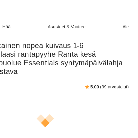
Häät
Asusteet & Vaatteet
Ale
tainen nopea kuivaus 1-6
llaasi rantapyyhe Ranta kesä
puolue Essentials syntymäpäivälahja
ystävä
5.00
(
39
arvostelut)