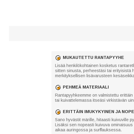
MUKAUTETTU RANTAPYYHE
Lisää henkilökohtainen kosketus rantaretk
sitten sinusta, perheestäsi tai erityisist
merkityksellisen lisävarusteen kesäseikkai
PEHMEÄ MATERIAALI
Rantapyyhkeemme on valmistettu erittäin p
tai kuivattelemassa itseäsi virkistävän ui
ERITTÄIN IMUKYKYINEN JA NOPE
Sano hyvästit märille, hitaasti kuivuville
Lisäksi sen nopeasti kuivuva ominaisuus t
aikaa auringossa ja surffauksessa.