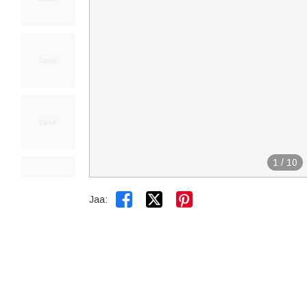
1
/
10


Jaa: