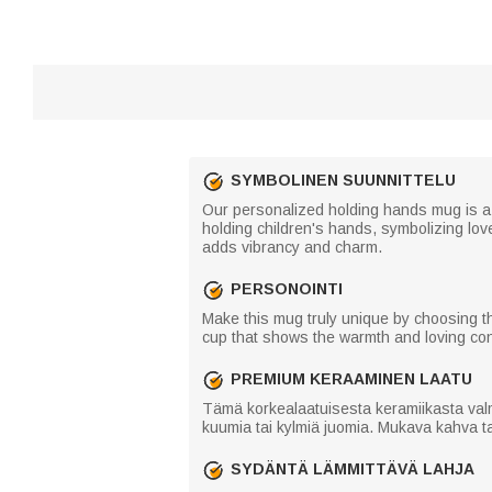
SYMBOLINEN SUUNNITTELU
Our personalized holding hands mug is a he
holding children's hands, symbolizing lo
adds vibrancy and charm.
PERSONOINTI
Make this mug truly unique by choosing 
cup that shows the warmth and loving conn
PREMIUM KERAAMINEN LAATU
Tämä korkealaatuisesta keramiikasta valmi
kuumia tai kylmiä juomia. Mukava kahva tar
SYDÄNTÄ LÄMMITTÄVÄ LAHJA