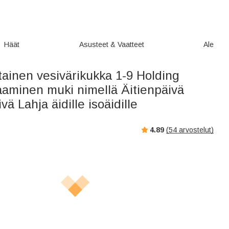
Häät
Asusteet & Vaatteet
Ale
tainen vesivärikukka 1-9 Holding
aminen muki nimellä Äitienpäivä
ä Lahja äidille isoäidille
4.89
(
54
arvostelut)