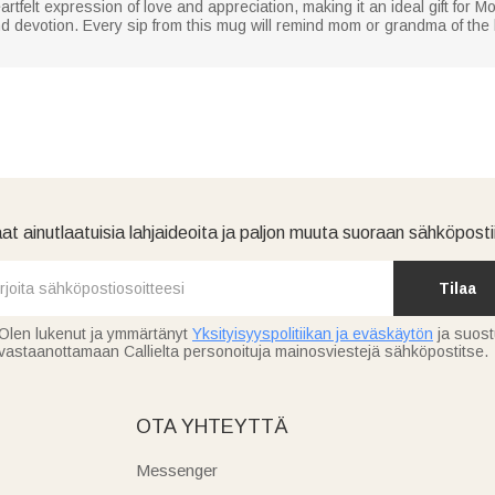
rtfelt expression of love and appreciation, making it an ideal gift for M
and devotion. Every sip from this mug will remind mom or grandma of t
at ainutlaatuisia lahjaideoita ja paljon muuta suoraan sähköpostii
Tilaa
Olen lukenut ja ymmärtänyt
Yksityisyyspolitiikan ja eväskäytön
ja suos
vastaanottamaan Callielta personoituja mainosviestejä sähköpostitse.
OTA YHTEYTTÄ
Messenger