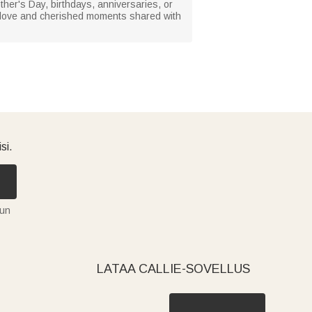
other's Day, birthdays, anniversaries, or
he love and cherished moments shared with
si.
tun
LATAA CALLIE-SOVELLUS