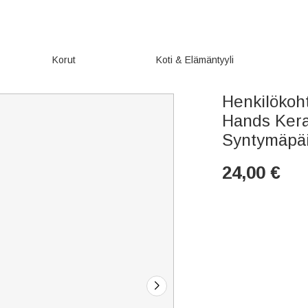
Korut
Koti & Elämäntyyli
Henkilökoh
Hands Kera
Syntymäpäiv
24,00
€