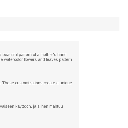
a beautiful pattern of a mother's hand
e watercolor flowers and leaves pattern
. These customizations create a unique
iväiseen käyttöön, ja siihen mahtuu