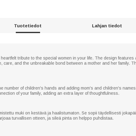
Tuotetiedot
Lahjan tiedot
artfelt tribute to the special women in your life. The design features 
ve, care, and the unbreakable bond between a mother and her family. Th
the number of children's hands and adding mom's and children's names
ection of your family, adding an extra layer of thoughtfulness.
stettu muki on kestävä ja haalistumaton. Se sopii täydellisesti jokapä
joaa turvallisen otteen, ja sileä pinta on helppo puhdistaa.