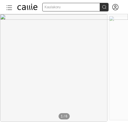


Kaulakoru
1
/
6