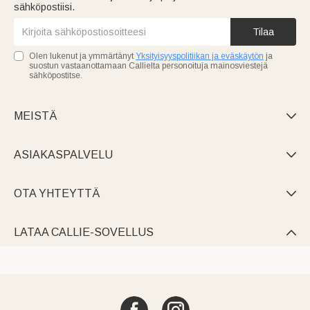
sähköpostiisi.
Tilaa
Olen lukenut ja ymmärtänyt
Yksityisyyspolitiikan ja eväskäytön
ja
suostun vastaanottamaan Callielta personoituja mainosviestejä
sähköpostitse.
MEISTÄ

ASIAKASPALVELU

OTA YHTEYTTÄ

LATAA CALLIE-SOVELLUS
