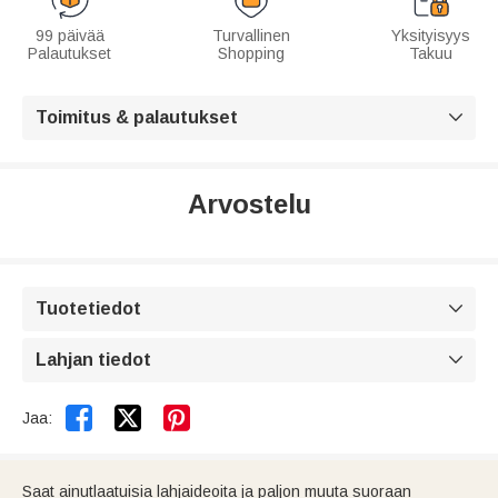
99 päivää
Turvallinen
Yksityisyys
Palautukset
Shopping
Takuu
Toimitus & palautukset

Arvostelu
Tuotetiedot

Lahjan tiedot



Jaa:
Saat ainutlaatuisia lahjaideoita ja paljon muuta suoraan