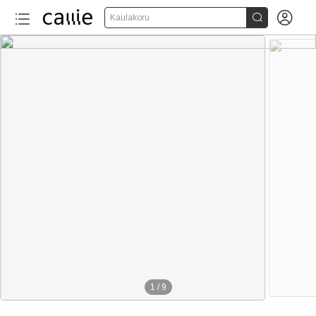


Kaulakoru
1
/
9