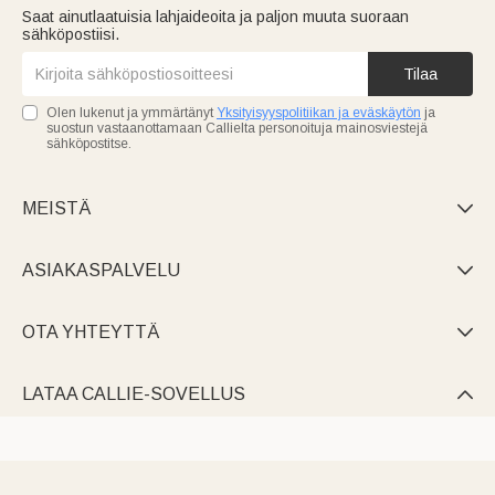
Saat ainutlaatuisia lahjaideoita ja paljon muuta suoraan
sähköpostiisi.
Tilaa
Olen lukenut ja ymmärtänyt
Yksityisyyspolitiikan ja eväskäytön
ja
suostun vastaanottamaan Callielta personoituja mainosviestejä
sähköpostitse.
MEISTÄ

ASIAKASPALVELU

OTA YHTEYTTÄ

LATAA CALLIE-SOVELLUS
