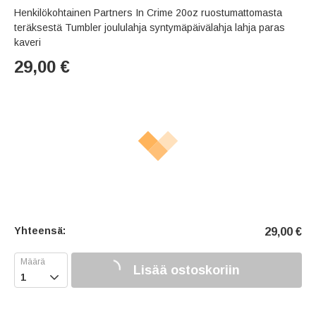
Henkilökohtainen Partners In Crime 20oz ruostumattomasta
teräksestä Tumbler joululahja syntymäpäivälahja lahja paras
kaveri
29,00
€
Yhteensä:
29,00
€
Lisää ostoskoriin
