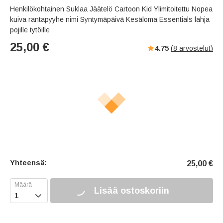
Henkilökohtainen Suklaa Jäätelö Cartoon Kid Ylimitoitettu Nopea
kuiva rantapyyhe nimi Syntymäpäivä Kesäloma Essentials lahja
pojille tytöille
25,00
€
4.75
(
8
arvostelut)
Yhteensä:
25,00
€
Lisää ostoskoriin
