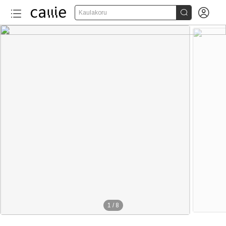


Kaulakoru
1
/
8