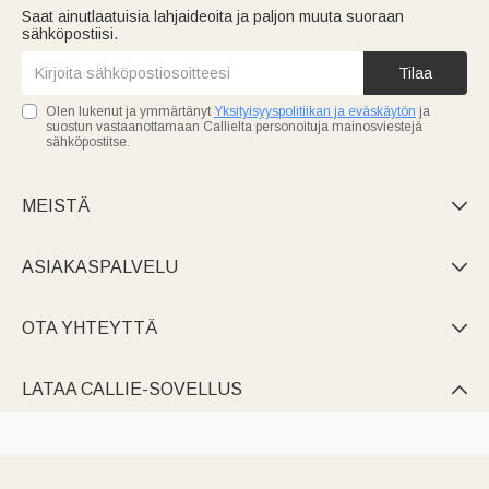
Saat ainutlaatuisia lahjaideoita ja paljon muuta suoraan
sähköpostiisi.
Tilaa
Olen lukenut ja ymmärtänyt
Yksityisyyspolitiikan ja eväskäytön
ja
suostun vastaanottamaan Callielta personoituja mainosviestejä
sähköpostitse.
MEISTÄ

ASIAKASPALVELU

OTA YHTEYTTÄ

LATAA CALLIE-SOVELLUS
