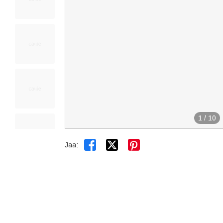
1
/
10


Jaa: