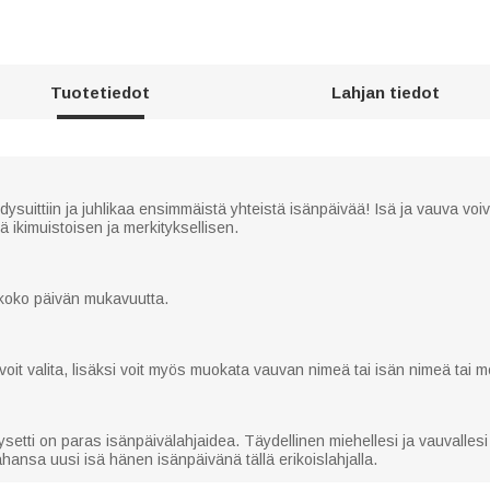
Tuotetiedot
Lahjan tiedot
suittiin ja juhlikaa ensimmäistä yhteistä isänpäivää! Isä ja vauva voi
 ikimuistoisen ja merkityksellisen.
e koko päivän mukavuutta.
voit valita, lisäksi voit myös muokata vauvan nimeä tai isän nimeä tai 
etti on paras isänpäivälahjaidea. Täydellinen miehellesi ja vauvalle
tahansa uusi isä hänen isänpäivänä tällä erikoislahjalla.