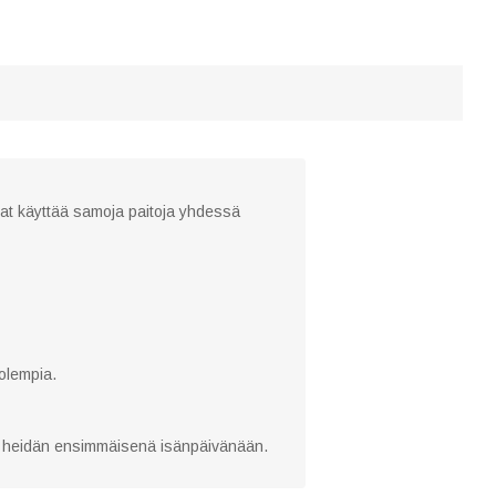
vat käyttää samoja paitoja yhdessä
molempia.
si heidän ensimmäisenä isänpäivänään.