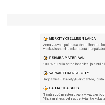
MERKITYKSELLINEN LAHJA
Anna vauvasi pukeutua tähän ihanaan body
valokuvissa, mikä tekee tästä isänpäivästä
PEHMEÄ MATERIAALI
100 % puuvilla antaa lapsellesi ja sinull
VAPAASTI RÄÄTÄLÖITY
Tarjoamme 6 kuviotyylivaihtoehtoa, joista 
LAHJA TILAISUUS
Tämä söpö miesten t-paita + vauvan bodys
Yllätä miehesi, veljesi, ystäväsi tai kuka 