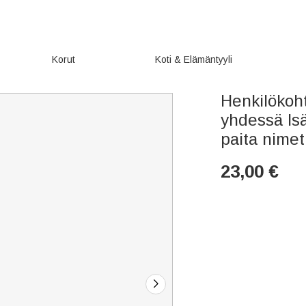
Korut
Koti & Elämäntyyli
Henkilökoh
yhdessä Is
paita nimet
23,00
€