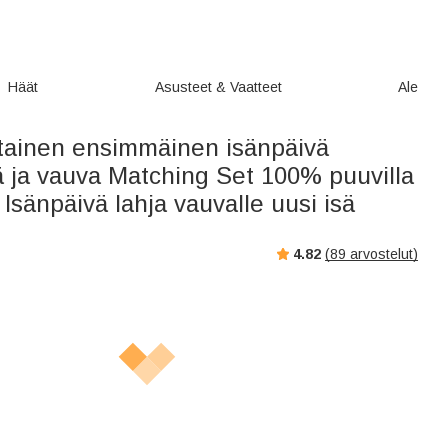
Häät
Asusteet & Vaatteet
Ale
tainen ensimmäinen isänpäivä
ä ja vauva Matching Set 100% puuvilla
 Isänpäivä lahja vauvalle uusi isä
4.82
(
89
arvostelut)