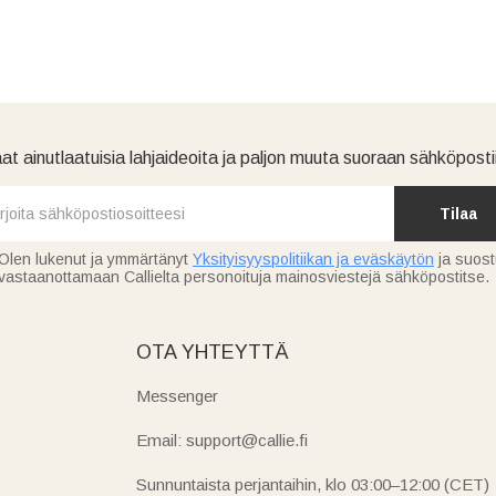
at ainutlaatuisia lahjaideoita ja paljon muuta suoraan sähköpostii
Tilaa
Olen lukenut ja ymmärtänyt
Yksityisyyspolitiikan ja eväskäytön
ja suos
vastaanottamaan Callielta personoituja mainosviestejä sähköpostitse.
OTA YHTEYTTÄ
Messenger
Email: support@callie.fi
Sunnuntaista perjantaihin, klo 03:00–12:00 (CET)